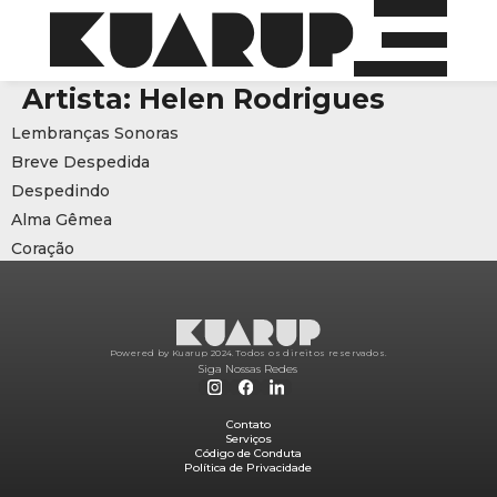
Artista:
Helen Rodrigues
Lembranças Sonoras
Breve Despedida
Despedindo
Alma Gêmea
Coração
Powered by Kuarup 2024.
Todos os direitos reservados.
Siga Nossas Redes
Contato
Serviços
Código de Conduta
Política de Privacidade