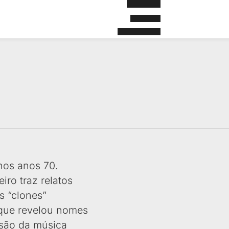
nos anos 70.
iro traz relatos
s “clones”
, que revelou nomes
osão da música