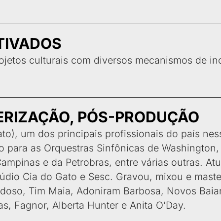
TIVADOS
jetos culturais com diversos mecanismos de ince
ERIZAÇÃO, PÓS-PRODUÇÃO
o), um dos principais profissionais do país nes
o para as Orquestras Sinfônicas de Washington, 
Campinas e da Petrobras, entre várias outras. A
údio Cia do Gato e Sesc. Gravou, mixou e maste
ardoso, Tim Maia, Adoniram Barbosa, Novos Baian
as, Fagnor, Alberta Hunter e Anita O’Day.