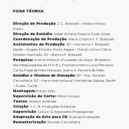
FICHA TÉCNICA
Direção de Produção
:
J. C. Botezelli – Pelão e Pérsio
Pisani
Direção de Estúdio
:
Isabel Amaral Pisani e Dudu Alves
Coordenação de Produção
:
Maria Cristina F. F. Botezelli
Assistentes de Produção
:
SP – Marianna F. Botezelli;
Recife – Angelo Filizolla; Porto Alegre – Danilo Ucha e Clóvis
Fenelon Machado; RJ – Bartira F. Botezelli.
Pesquisa:
Aramis Millarch (Fundador da Assoc. Brasileira
dos Pesquisadores da M.P.B.), Francisco Mario Lúcio Petracco,
Carlos Filipe de Melo Marques, Joana A. Ferreira de Melo.
Estúdios e Técnicos de Gravação:
SP – Rac: Ricardo
Carvalheira; RJ – Hara Internacional: Marcelo de Saboia; Recife
– Áudio: Tuchê.
Montagem
:
Paulo João
Supervisão de Corte
:
Milton Araújo
Textos
:
Moacyr Andrade
Criação
:
J. C. B. Produções Artísticas
Supervisão
:
Colucci & Associados Propaganda
Adaptação da Arte para CD
:
Kuarup Produções
Remasterização
:
Ricardo Carvalheira