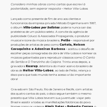
Considero minhas obras como cartas que escrevi à
posteridade, sem esperar resposta
– Heitor Villa-Lobos
Lançado como presente de fim de ano aos clientes e
funcionários da empresa privada Método Engenharia em 1987,
o álbum
Villa-Lobos por Solistas
poderia nunca sair das
prateleiras de um público seleto. A convite da agência de
publicidade Colucci & Associados Propaganda, o produtor
musical e ícone da música brasileira,
Pelão
– responsável por
produções de artistas de peso como
Cartola, Nelson
Cavaquinho e Adoniran Barbosa
– aceitou o desafio de
escolher peças consagradas da obra de Villa-Lobos e nomear os
músicos gabaritados para reproduzir clássicos como
O Canto
do Sertão
e
O Trenzinho do Caipira
. Trinta anos depois, a
gravadora
Kuarup
, detentora do maior acervo brasileiro de
obras de
Heitor Villa-Lobos
, ao lado de Pelão, relança o
disco para que todo mundo tenha acesso a tão importante
obra!
Gravado em São Paulo, Rio de Janeiro e Recife, com artistas
dos quatro cantos do país, o disco segue também o mesmo
preceito que Villa-Lobos teve em sua juventude: viajar pelo
Brasil e assistir a todas as manifestações folclóricas do povo.
Nomes como os violeiros
Almir Sater
e
Roberto Correa
, o