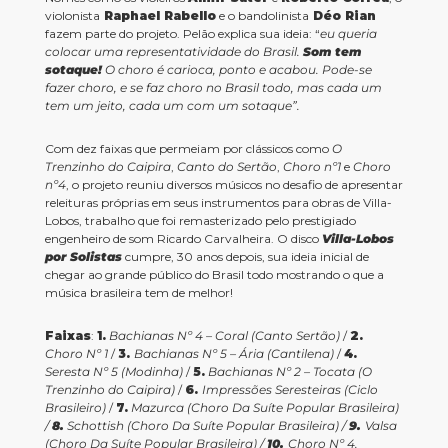
violonista
Raphael Rabello
e o bandolinista
Déo Rian
fazem parte do projeto. Pelão explica sua ideia: “
eu queria
colocar uma representatividade do Brasil.
Som tem
sotaque!
O choro é carioca, ponto e acabou. Pode-se
fazer choro, e se faz choro no Brasil todo, mas cada um
tem um jeito, cada um com um sotaque”.
Com dez faixas que permeiam por clássicos como
O
Trenzinho do Caipira
,
Canto do Sertão
,
Choro nº1
e
Choro
nº4
, o projeto reuniu diversos músicos no desafio de apresentar
releituras próprias em seus instrumentos para obras de Villa-
Lobos, trabalho que foi remasterizado pelo prestigiado
engenheiro de som Ricardo Carvalheira.
O disco
Villa-Lobos
por Solistas
cumpre, 30 anos depois, sua ideia inicial de
chegar ao grande público do Brasil todo mostrando o que a
música brasileira tem de melhor!
Faixas
:
1.
Bachianas Nº 4 – Coral (Canto Sertão)
/
2.
Choro Nº 1
/
3.
Bachianas Nº 5 – Ária (Cantilena)
/
4.
Seresta Nº 5 (Modinha)
/
5.
Bachianas Nº 2 – Tocata (O
Trenzinho do Caipira)
/
6.
Impressões Seresteiras (Ciclo
Brasileiro)
/
7.
Mazurca (Choro Da Suíte Popular Brasileira)
/
8.
Schottish (Choro Da Suíte Popular Brasileira) /
9.
Valsa
(Choro Da Suíte Popular Brasileira) /
10.
Choro Nº 4.