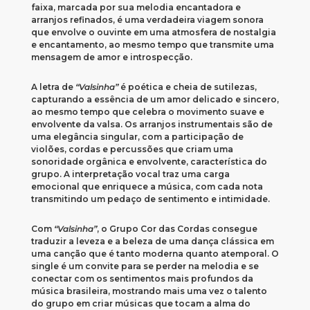
faixa, marcada por sua melodia encantadora e
arranjos refinados, é uma verdadeira viagem sonora
que envolve o ouvinte em uma atmosfera de nostalgia
e encantamento, ao mesmo tempo que transmite uma
mensagem de amor e introspecção.
A letra de
“Valsinha”
é poética e cheia de sutilezas,
capturando a essência de um amor delicado e sincero,
ao mesmo tempo que celebra o movimento suave e
envolvente da valsa. Os arranjos instrumentais são de
uma elegância singular, com a participação de
violões, cordas e percussões que criam uma
sonoridade orgânica e envolvente, característica do
grupo. A interpretação vocal traz uma carga
emocional que enriquece a música, com cada nota
transmitindo um pedaço de sentimento e intimidade.
Com
“Valsinha”
, o Grupo Cor das Cordas consegue
traduzir a leveza e a beleza de uma dança clássica em
uma canção que é tanto moderna quanto atemporal. O
single é um convite para se perder na melodia e se
conectar com os sentimentos mais profundos da
música brasileira, mostrando mais uma vez o talento
do grupo em criar músicas que tocam a alma do