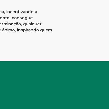
oa, incentivando a
alento, consegue
erminação, qualquer
de ânimo, inspirando quem