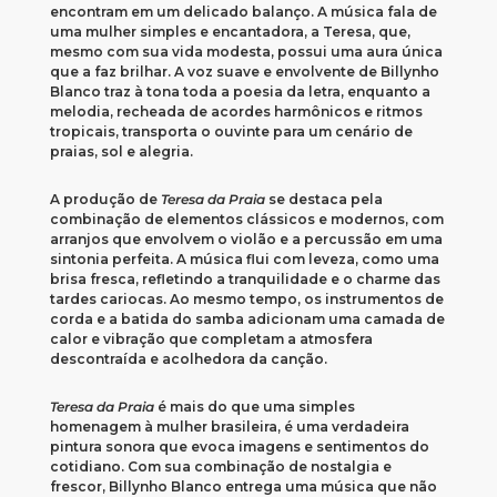
encontram em um delicado balanço. A música fala de
uma mulher simples e encantadora, a Teresa, que,
mesmo com sua vida modesta, possui uma aura única
que a faz brilhar. A voz suave e envolvente de Billynho
Blanco traz à tona toda a poesia da letra, enquanto a
melodia, recheada de acordes harmônicos e ritmos
tropicais, transporta o ouvinte para um cenário de
praias, sol e alegria.
A produção de
Teresa da Praia
se destaca pela
combinação de elementos clássicos e modernos, com
arranjos que envolvem o violão e a percussão em uma
sintonia perfeita. A música flui com leveza, como uma
brisa fresca, refletindo a tranquilidade e o charme das
tardes cariocas. Ao mesmo tempo, os instrumentos de
corda e a batida do samba adicionam uma camada de
calor e vibração que completam a atmosfera
descontraída e acolhedora da canção.
Teresa da Praia
é mais do que uma simples
homenagem à mulher brasileira, é uma verdadeira
pintura sonora que evoca imagens e sentimentos do
cotidiano. Com sua combinação de nostalgia e
frescor, Billynho Blanco entrega uma música que não