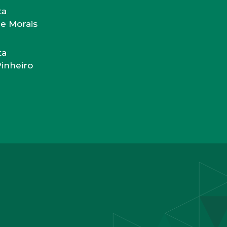
ta
de Morais
ta
Pinheiro