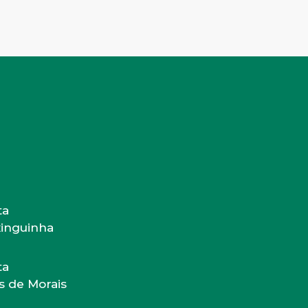
ta
xinguinha
ta
us de Morais