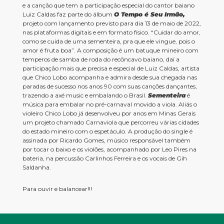
e a canção que tem a participação especial do cantor baiano
Luiz Caldas faz parte do álbum
O Tempo é Seu Irmão,
projeto com lançamento previsto para dia 13 de maio de 2022,
nas plataformas digitais e em formato físico. “Cuidar do amor,
como se cuida de uma sementeira, pra que ele vingue, pois o
amor é fruta boa”. A composição é um batuque mineiro com
temperos de samba de roda do recôncavo baiano, daí a
participação mais que precisa e especial de Luiz Caldas, artista
que Chico Lobo acompanha e admira desde sua chegada nas
paradas de sucesso nos anos 90 com suas canções dançantes,
trazendo a axé music e embalando o Brasil.
Sementeira
é
música para embalar no pré-carnaval movido a viola. Aliás o
violeiro Chico Lobo já desenvolveu por anos em Minas Gerais
um projeto chamado Carnaviola que percorreu várias cidades
do estado mineiro com o espetáculo. A produção do single é
assinada por Ricardo Gomes, músico responsável também
por tocar o baixo e os violões, acompanhado por Leo Pires na
bateria, na percussão Carlinhos Ferreira e os vocais de Gih
Saldanha.
Para ouvir e balancear!!!