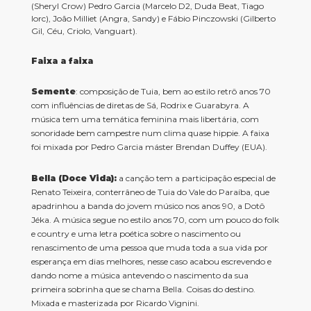
(Sheryl Crow) Pedro Garcia (Marcelo D2, Duda Beat, Tiago
Iorc), João Milliet (Angra, Sandy) e Fábio Pinczowski (Gilberto
Gil, Céu, Criolo, Vanguart).
Faixa a faixa
Semente
: composição de Tuia, bem ao estilo retrô anos 70
com influências de diretas de Sá, Rodrix e Guarabyra. A
música tem uma temática feminina mais libertária, com
sonoridade bem campestre num clima quase hippie. A faixa
foi mixada por Pedro Garcia máster Brendan Duffey (EUA).
Bella (Doce Vida):
a canção tem a participação especial de
Renato Teixeira, conterrâneo de Tuia do Vale do Paraíba, que
apadrinhou a banda do jovem músico nos anos 90, a Dotô
Jéka. A música segue no estilo anos 70, com um pouco do folk
e country e uma letra poética sobre o nascimento ou
renascimento de uma pessoa que muda toda a sua vida por
esperança em dias melhores, nesse caso acabou escrevendo e
dando nome a música antevendo o nascimento da sua
primeira sobrinha que se chama Bella. Coisas do destino.
Mixada e masterizada por Ricardo Vignini.