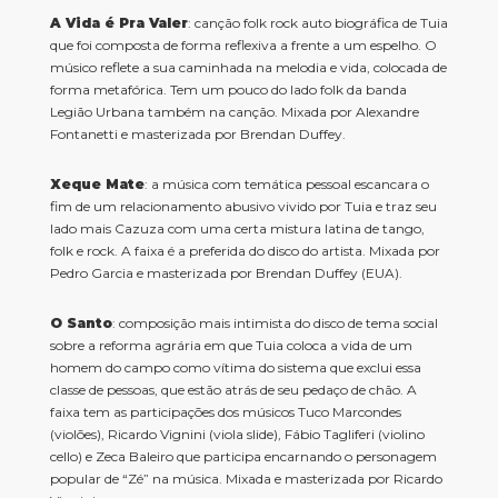
A Vida é Pra Valer
: canção folk rock auto biográfica de Tuia
que foi composta de forma reflexiva a frente a um espelho. O
músico reflete a sua caminhada na melodia e vida, colocada de
forma metafórica. Tem um pouco do lado folk da banda
Legião Urbana também na canção. Mixada por Alexandre
Fontanetti e masterizada por Brendan Duffey.
Xeque Mate
: a música com temática pessoal escancara o
fim de um relacionamento abusivo vivido por Tuia e traz seu
lado mais Cazuza com uma certa mistura latina de tango,
folk e rock. A faixa é a preferida do disco do artista. Mixada por
Pedro Garcia e masterizada por Brendan Duffey (EUA).
O Santo
: composição mais intimista do disco de tema social
sobre a reforma agrária em que Tuia coloca a vida de um
homem do campo como vítima do sistema que exclui essa
classe de pessoas, que estão atrás de seu pedaço de chão. A
faixa tem as participações dos músicos Tuco Marcondes
(violões), Ricardo Vignini (viola slide), Fábio Tagliferi (violino
cello) e Zeca Baleiro que participa encarnando o personagem
popular de “Zé” na música. Mixada e masterizada por Ricardo