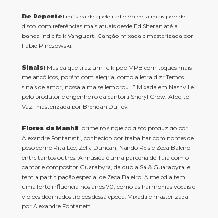
De Repente:
música de apelo radiofônico, a mais pop do
disco, com referências mais atuais desde Ed Sheran até a
banda indie folk Vanguart. Canção mixada e masterizada por
Fabio Pinczowski.
Sinais:
Música que traz um folk pop MPB com toques mais
melancólicos, porém com alegria, como a letra diz “Temos
sinais de amor, nossa alma se lembrou…” Mixada em Nashville
pelo produtor e engenheiro da cantora Sheryl Crow, Alberto
Vaz, masterizada por Brendan Duffey.
Flores da Manhã
: primeiro single do disco produzido por
Alexandre Fontanetti, conhecido por trabalhar com nomes de
peso como Rita Lee, Zélia Duncan, Nando Reis e Zeca Baleiro
entre tantos outros. A música é uma parceria de Tuia com o
cantor e compositor Guarabyra, da dupla Sá & Guarabyra, e
tem a participação especial de Zeca Baleiro. A melodia tem
uma forte influência nos anos 70, como as harmonias vocais e
violões dedilhados típicos dessa época. Mixada e masterizada
por Alexandre Fontanetti.