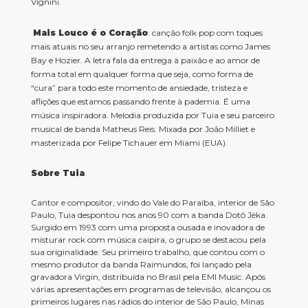
Vignini.
Mais Louco é o Coração
: canção folk pop com toques
mais atuais no seu arranjo remetendo a artistas como James
Bay e Hozier. A letra fala da entrega à paixão e ao amor de
forma total em qualquer forma que seja, como forma de
“cura” para todo este momento de ansiedade, tristeza e
aflições que estamos passando frente à pademia. É uma
música inspiradora. Melodia produzida por Tuia e seu parceiro
musical de banda Matheus Reis. Mixada por João Milliet e
masterizada por Felipe Tichauer em Miami (EUA).
Sobre Tuia
Cantor e compositor, vindo do Vale do Paraíba, interior de São
Paulo, Tuia despontou nos anos 90 com a banda Dotô Jéka.
Surgido em 1993 com uma proposta ousada e inovadora de
misturar rock com música caipira, o grupo se destacou pela
sua originalidade. Seu primeiro trabalho, que contou com o
mesmo produtor da banda Raimundos, foi lançado pela
gravadora Virgin, distribuída no Brasil pela EMI Music. Após
várias apresentações em programas de televisão, alcançou os
primeiros lugares nas rádios do interior de São Paulo, Minas