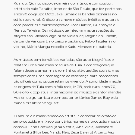
Kuarup. Quinto disco de carreira do músico e compositor,
artista do Vale Paraíba, interior de São Paulo, que fez parte nos
anos 90 do grupo Dotô Jéka, umas das bandas pioneiras no
estilo rock rural. O disco traz nove músicas inéditas e autorais
com parcerias e participações de Zeca Baleiro, Guarabyra e
Renato Teixeira. Os músicos que integram as gravações do
projeto são: Ricardo Vignini na viola slide, Reginaldo Lincoln,
da banda Vanguart, no baixo e backings, Fábio Tagiferri no
violino, Mário Manga no cello e Kadu Menezes na bateria.
As músicas tem temáticas variadas, são auto biográficas e
relatam uma fase mais madura de Tuia. Composições que
falam desde o amor mais romântico até questões sociais, mas
sempre com uma mensagem de esperança para momentos
tão difíceis como os que estamos vivendo. A sonoridade mescla
as origens de Tuia com o folk rock, MPB, rock rural anos 70,
80 e o folk pop atual internacional do músico e cantor irlandês
Hozier, do guitarrista e compositor britânico James Bay e da
banda brasileira Vanguart.
O álbum é o mais variado do artista, a começar pelo fato de
ser produzido e mixado por vários nomes da produção musical
como Juliano Cortuah (Ana Vitória, Ana Vilela) Alexandre
Fontanetti (Rita Lee, Nando Reis, Zeca Baleiro) Alberto Vaz