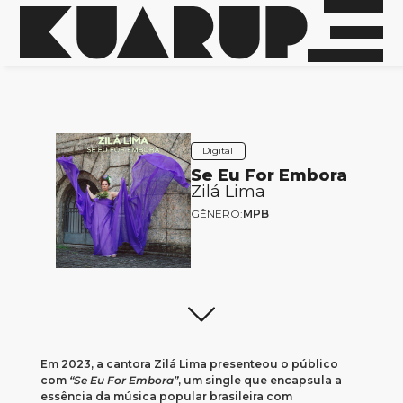
Digital
Se Eu For Embora
Zilá Lima
GÊNERO:
MPB
Em 2023, a cantora Zilá Lima presenteou o público
com
“Se Eu For Embora”
, um single que encapsula a
essência da música popular brasileira com