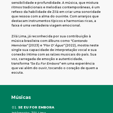
sensibilidade e profundidade. A música, que mistura
ritmos tradicionais e melodias contemporâneas, é um
reflexo da habilidade de Zilá em criar uma sonoridade
que ressoa com a alma do ouvinte. Com arranjos que
destacam instrumentos típicos e harmonias ricas, a
faixa é uma verdadeira viagem emocional.
Zilá Lima, já reconhecida por sua contribuição à
música brasileira com álbuns como
“Cantando
Memórias”
(2023) e
“Flor D’ Água”
(2022), mostra neste
single sua capacidade de interpretação vocal e sua
conexão íntima com as raízes musicais do país. Sua
voz, carregada de emoção e autenticidade,
transforma
“Se Eu For Embora”
em uma experiência
que vai além do ouvir, tocando o coração de quem a
escuta.
Músicas
SE EU FOR EMBORA
Intérprete: Zilá Lima