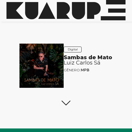
Digital
Sambas de Mato
Luiz Carlos Sá
GÊNERO:
MPB