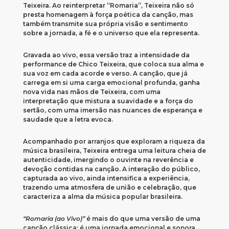
Teixeira. Ao reinterpretar “Romaria”, Teixeira não só
presta homenagem à força poética da canção, mas
também transmite sua própria visão e sentimento
sobre a jornada, a fé e o universo que ela representa.
Gravada ao vivo, essa versão traz a intensidade da
performance de Chico Teixeira, que coloca sua alma e
sua voz em cada acorde e verso. A canção, que já
carrega em si uma carga emocional profunda, ganha
nova vida nas mãos de Teixeira, com uma
interpretação que mistura a suavidade e a força do
sertão, com uma imersão nas nuances de esperança e
saudade que a letra evoca.
Acompanhado por arranjos que exploram a riqueza da
música brasileira, Teixeira entrega uma leitura cheia de
autenticidade, imergindo o ouvinte na reverência e
devoção contidas na canção. A interação do público,
capturada ao vivo, ainda intensifica a experiência,
trazendo uma atmosfera de união e celebração, que
caracteriza a alma da música popular brasileira.
“Romaria (ao Vivo)”
é mais do que uma versão de uma
canção clássica; é uma jornada emocional e sonora