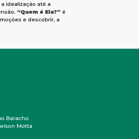
a idealização até a
eensão.
“Quem é Ela?”
é
emoções e descobrir, a
oão Baracho
Nelson Motta