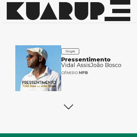
Single
Pressentimento
Vidal Assis
João Bosco
GÊNERO:
MPB