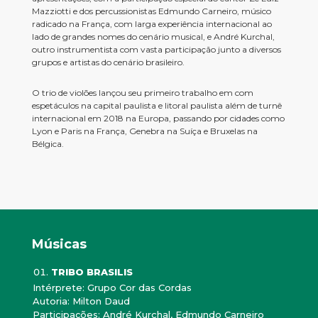
Mazziotti e dos percussionistas Edmundo Carneiro, músico
radicado na França, com larga experiência internacional ao
lado de grandes nomes do cenário musical, e André Kurchal,
outro instrumentista com vasta participação junto a diversos
grupos e artistas do cenário brasileiro.
O trio de violões lançou seu primeiro trabalho em com
espetáculos na capital paulista e litoral paulista além de turnê
internacional em 2018 na Europa, passando por cidades como
Lyon e Paris na França, Genebra na Suíça e Bruxelas na
Bélgica.
Músicas
TRIBO BRASILIS
Intérprete: Grupo Cor das Cordas
Autoria: Milton Daud
Participações: André Kurchal, Edmundo Carneiro