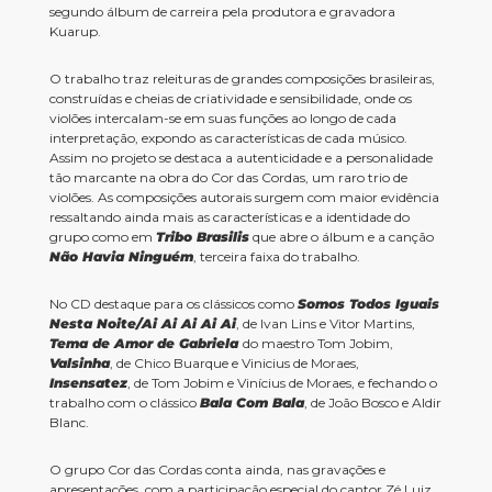
segundo álbum de carreira pela produtora e gravadora
Kuarup.
O trabalho traz releituras de grandes composições brasileiras,
construídas e cheias de criatividade e sensibilidade, onde os
violões intercalam-se em suas funções ao longo de cada
interpretação, expondo as características de cada músico.
Assim no projeto se destaca a autenticidade e a personalidade
tão marcante na obra do Cor das Cordas, um raro trio de
violões. As composições autorais surgem com maior evidência
ressaltando ainda mais as características e a identidade do
grupo como em
Tribo Brasilis
que abre o álbum e a canção
Não Havia Ninguém
, terceira faixa do trabalho.
No CD destaque para os clássicos como
Somos Todos Iguais
Nesta Noite/Ai Ai Ai Ai Ai
, de Ivan Lins e Vitor Martins,
Tema de Amor de Gabriela
do maestro Tom Jobim,
Valsinha
, de Chico Buarque e Vinicius de Moraes,
Insensatez
, de Tom Jobim e Vinícius de Moraes, e fechando o
trabalho com o clássico
Bala Com Bala
, de João Bosco e Aldir
Blanc.
O grupo Cor das Cordas conta ainda, nas gravações e
apresentações, com a participação especial do cantor Zé Luiz