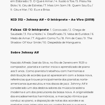
em Eldorado / 3. O Que é Amar / 4. Ilusão à Toa / 5. Pisou Na
Bola / 6. Céu de Estrelas / 7. Mais Um Som / 8. Quem Sou Eu /
9. Céu e Mar / 10. Eu e a Brisa.
KCD 312 – Johnny Alf – O Intérprete – Ao Vivo (2019)
Faixas
:
CD O Intérprete
: 1. Corcovado / 2. Chega de
Saudade / 3. Foi a Noite / 4. Desafinado / 5. Valsa de Eurídice / 6.
Medo de Amar / 7. Alguém Como Tu / 8. Fim de Caso / 9. The
Shadow Of Your Smile / 10. Despedida de Mangueira.
Sobre Johnny Alf
Nascido Alfredo José da Silva, no Rio de Janeiro em 1929 o
compositor, pianista e cantor inicia o aprendizado de piano
aos 9 anos. Como pianista trabalhou com harmonias e
distribuição de acordes que só apareceram com a bossa nova,
referências que trouxe principalmente dos pianistas norte-
americanos que escutou e nos discos de jazz. Johnny Alf é
considerado um dos desbravadores da música brasileira
moderna e um dos precursores da bossa nova. A originalidade
dos encadeamentos harmônicos, a marcação rítmica que
conduz ao piano, a disposição de notas dos acordes e as
melodias com intervalos pouco usados foram sua marca