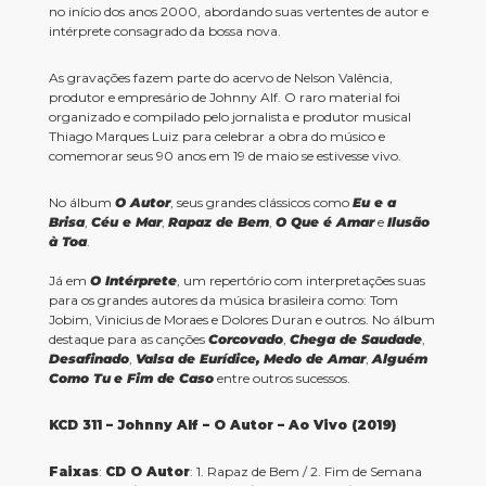
no início dos anos 2000, abordando suas vertentes de autor e
intérprete consagrado da bossa nova.
As gravações fazem parte do acervo de Nelson Valência,
produtor e empresário de Johnny Alf. O raro material foi
organizado e compilado pelo jornalista e produtor musical
Thiago Marques Luiz para celebrar a obra do músico e
comemorar seus 90 anos em 19 de maio se estivesse vivo.
No álbum
O Autor
, seus grandes clássicos como
Eu e a
Brisa
,
Céu e Mar
,
Rapaz de Bem
,
O Que é Amar
e
Ilusão
à Toa
.
Já em
O Intérprete
, um repertório com interpretações suas
para os grandes autores da música brasileira como: Tom
Jobim, Vinicius de Moraes e Dolores Duran e outros. No álbum
destaque para as canções
Corcovado
,
Chega de Saudade
,
Desafinado
,
Valsa de Eurídice,
Medo de Amar
,
Alguém
Como Tu
e Fim de Caso
entre outros sucessos.
KCD 311 – Johnny Alf – O Autor – Ao Vivo (2019)
Faixas
:
CD O Autor
: 1. Rapaz de Bem / 2. Fim de Semana