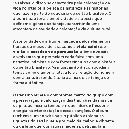
15 faixas
, o disco se caracteriza pela celebração da
vida no interior, a beleza da natureza e as histórias
que fazem parte do cotidiano do sertão brasileiro. O
álbum traz à tona a emotividade e a poesia que
definem o gênero sertanejo, transmitindo uma
atmosfera de saudade e celebração da cultura rural.
A sonoridade do álbum é marcada pelos elementos
típicos da música de raiz, como a
viola caipira
, o
violão
, o
acordeon
e a
percussão
, além de vocais
envolventes que permeiam cada faixa com uma
narrativa intimista e com fortes vínculos com a história
do sertão brasileiro. As músicas do disco abordam
temas como o amor, a luta, a fé e a relação do homem
com a terra, trazendo à tona a alma do sertanejo de
forma autêntica.
O trabalho reflete o comprometimento do grupo com
a preservação e valorização das tradições da música
caipira, ao mesmo tempo em que infunde frescor e
energia na interpretação dessas canções. O álbum
também é um convite para o público explorar as
riquezas do sertão, seja por meio da melodia vibrante
ou da letra que, com suas imagens poéticas, fala