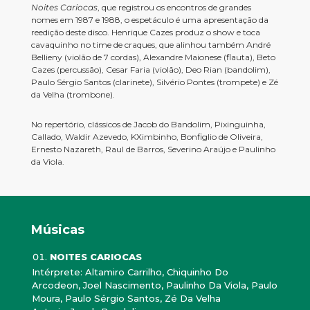
Noites Cariocas
, que registrou os encontros de grandes
nomes em 1987 e 1988, o espetáculo é uma apresentação da
reedição deste disco. Henrique Cazes produz o show e toca
cavaquinho no time de craques, que alinhou também André
Bellieny (violão de 7 cordas), Alexandre Maionese (flauta), Beto
Cazes (percussão), Cesar Faria (violão), Deo Rian (bandolim),
Paulo Sérgio Santos (clarinete), Silvério Pontes (trompete) e Zé
da Velha (trombone).
No repertório, clássicos de Jacob do Bandolim, Pixinguinha,
Callado, Waldir Azevedo, KXimbinho, Bonfiglio de Oliveira,
Ernesto Nazareth, Raul de Barros, Severino Araújo e Paulinho
da Viola.
Músicas
NOITES CARIOCAS
Intérprete: Altamiro Carrilho, Chiquinho Do
Arcodeon, Joel Nascimento, Paulinho Da Viola, Paulo
Moura, Paulo Sérgio Santos, Zé Da Velha