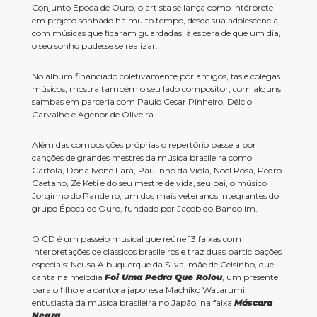
Conjunto Época de Ouro, o artista se lança como intérprete
em projeto sonhado há muito tempo, desde sua adolescência,
com músicas que ficaram guardadas, à espera de que um dia,
o seu sonho pudesse se realizar.
No álbum financiado coletivamente por amigos, fãs e colegas
músicos, mostra também o seu lado compositor, com alguns
sambas em parceria com Paulo Cesar Pinheiro, Délcio
Carvalho e Agenor de Oliveira.
Além das composições próprias o repertório passeia por
canções de grandes mestres da música brasileira como
Cartola, Dona Ivone Lara, Paulinho da Viola, Noel Rosa, Pedro
Caetano, Zé Keti e do seu mestre de vida, seu pai, o músico
Jorginho do Pandeiro, um dos mais veteranos integrantes do
grupo Época de Ouro, fundado por Jacob do Bandolim.
O CD é um passeio musical que reúne 13 faixas com
interpretações de clássicos brasileiros e traz duas participações
especiais: Neusa Albuquerque da Silva, mãe de Celsinho, que
canta na melodia
Foi Uma Pedra Que Rolou
, um presente
para o filho e a cantora japonesa Machiko Watarumi,
entusiasta da música brasileira no Japão, na faixa
Máscara
Negra
.