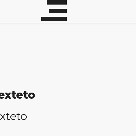
exteto
xteto