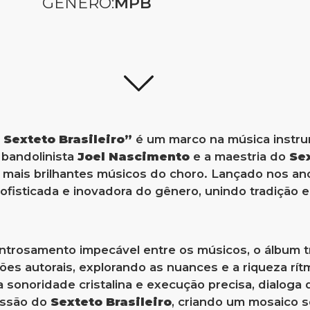
GÊNERO:
MPB
 Sexteto Brasileiro”
é um marco na música instrume
 bandolinista
Joel Nascimento
e a maestria do
Sex
mais brilhantes músicos do choro. Lançado nos ano
ofisticada e inovadora do gênero, unindo tradição
ntrosamento impecável entre os músicos, o álbum tr
es autorais, explorando as nuances e a riqueza rítm
a sonoridade cristalina e execução precisa, dialog
ussão do
Sexteto Brasileiro
, criando um mosaico s