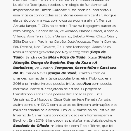
Lupicínio Rodrigues, recebeu um elogio de fundamental
importância de Elizeth Cardoso: “Essa menina interpretou
essa música como todas as cantoras deveriam cantar. Porque
ela cantou com a voz, com o corpo e com a alma”. Renata
Arruda lançou 11 CDs na carreira. Traz na bagagem parcerias
com Mongol, Sandra de Sá, Zé Ricardo, Nando Cordel, Antônio
Villeroy, Ana Terra, Lúcia Veríssimo, Bebeto Alves, Chico César,
Zélia Duncan, Paulinho Galvão, José Augusto, Pedrin Gomes,
Seu Pereira, Noel Tavares, Paulinho Mendonça, Jades Sales.
Possui canções gravadas por Ney Matogrosso (
Faço de
Tudo
), Sandra de Sá (
Nós
e
Faço de Tudo
), Xuxa (
Preste
Atenção
,
Dança do Sapinho
,
Rap da Xuxa
e
A
Borboleta
), Zé Ricardo (
Temperos
,
Sexta-feira
e
Gostava
de Ir
), Carlos Navas (
Corpo de Você
). Cantou com os
grandes nomes da música popular brasileira. Publicou em
2016 o primeiro livro de poesias intitulado
Nua
com poesias
escritas durante sua trajetória de artista. O projeto se
transformou em CD de poesias declamadas por Lucia
Verissimo, Du Moscovis, Cissa Guimarães e Renata Arruda,
assim como um DVD com as artes do livro em animações e as
músicas criadas pela artista. Em 2017 participa do Festival de
Inverno de Garanhuns como convidada em homenagem a
Belchior. Em 2018 é lançado nas plataformas digitais o single
Saudade de Olinda
, música dela com Paola Tôrres, que foi
um sucesso no Carnaval em Pernambuco. Em 2019 grava o