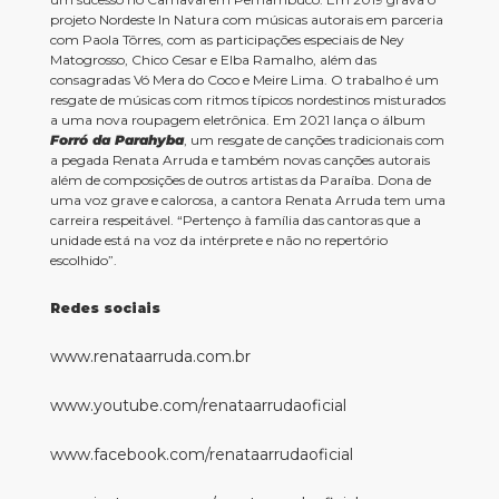
projeto Nordeste In Natura com músicas autorais em parceria
com Paola Tôrres, com as participações especiais de Ney
Matogrosso, Chico Cesar e Elba Ramalho, além das
consagradas Vó Mera do Coco e Meire Lima. O trabalho é um
resgate de músicas com ritmos típicos nordestinos misturados
a uma nova roupagem eletrônica. Em 2021 lança o álbum
Forró da Parahyba
, um resgate de canções tradicionais com
a pegada Renata Arruda e também novas canções autorais
além de composições de outros artistas da Paraíba. Dona de
uma voz grave e calorosa, a cantora Renata Arruda tem uma
carreira respeitável. “Pertenço à família das cantoras que a
unidade está na voz da intérprete e não no repertório
escolhido”.
Redes sociais
www.renataarruda.com.br
www.youtube.com/renataarrudaoficial
www.facebook.com/renataarrudaoficial