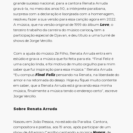
grande sucesso nacional, para a cantora Renata Arruda
gravá-la, no meio dos anos 90, a intérprete paraibana,
surpresa com a declaração e lisonjeada com a homenagem,
resolveu fazer a sua versão para essa canção agora em 2022.
A música, que na versão original de 1999 do álbum
Leve
, o
terceiro trabalho da carreira do músico carioca
,
tem a
participação especial de Djavan, e deu título a uma turnê de
shows de Jorge Vercillo.
Com a ajuda do músico Zé Filho, Renata Arruda entra em
estúdio e grava a música que foi feita para ela. “Final Feliz é
uma canção linda, e foi motivo de muito orgulho para mim
saber que fui inspiração para essa música.” Renata Arruda.
“Eu compus
Final Feliz
pensando na Renata, na liberdade do
amor e na retomada do desejo. Hoje eu fiquei muito contente
em saber, que a Renata Arruda está gravando essa minha
música, finalmente a música tendo o endereço certo”, escreve
Jorge Vercillo.
Sobre Renata Arruda
Nasceu em João Pessoa, no estado da Paraíba. Cantora,
compositora e poetisa, aos 19 anos, após participar de um
show de Altamiro Carrilho cantando a música
Nunca
, de