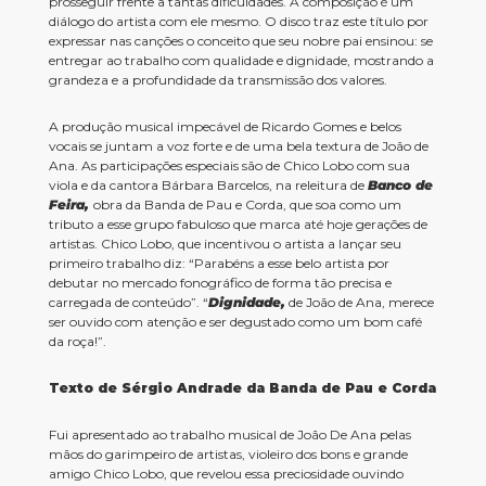
prosseguir frente a tantas dificuldades. A composição é um
diálogo do artista com ele mesmo. O disco traz este título por
expressar nas canções o conceito que seu nobre pai ensinou: se
entregar ao trabalho com qualidade e dignidade, mostrando a
grandeza e a profundidade da transmissão dos valores.
A produção musical impecável de Ricardo Gomes e belos
vocais se juntam a voz forte e de uma bela textura de João de
Ana. As participações especiais são de Chico Lobo com sua
viola e da cantora Bárbara Barcelos, na releitura de
Banco de
Feira,
obra da Banda de Pau e Corda, que soa como um
tributo a esse grupo fabuloso que marca até hoje gerações de
artistas. Chico Lobo, que incentivou o artista a lançar seu
primeiro trabalho diz: “Parabéns a esse belo artista por
debutar no mercado fonográfico de forma tão precisa e
carregada de conteúdo”. “
Dignidade,
de João de Ana, merece
ser ouvido com atenção e ser degustado como um bom café
da roça!”.
Texto de Sérgio Andrade da Banda de Pau e Corda
Fui apresentado ao trabalho musical de João De Ana pelas
mãos do garimpeiro de artistas, violeiro dos bons e grande
amigo Chico Lobo, que revelou essa preciosidade ouvindo