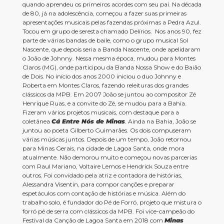
quando aprendeu os primeiros acordes com seu pai. Na década
de 80, já na adolescência, começou a fazer suas primeiras
apresentações musicais pelas fazendas próximas a Pedra Azul.
Tocou em grupo de seresta chamado Delírios. Nos anos 90, fez
parte de várias bandas de baile, como o grupo musical Sol
Nascente, que depois seria a Banda Nascente, onde apelidaram
o João de Johnny. Nessa mesma época, mudou para Montes
Claros (MG), onde participou da Banda Nossa Show e do Baião
de Dois. No início dos anos 2000 iniciou o duo Johnny e
Roberta em Montes Claros, fazendo releituras dos grandes
clássicos da MPB. Em 2007 João se juntou ao compositor Zé
Henrique Ruas, e a convite do Zé, se mudou para a Bahia.
Fizeram vários projetos musicais, com destaque para a
coletânea
Cá Entre Nós de Minas
.
Ainda na Bahia, João se
juntou ao poeta Gilberto Guimarães. Os dois compuseram
várias músicas juntos. Depois de um tempo, João retornou
para Minas Gerais, na cidade de Lagoa Santa, onde mora
atualmente. Não demorou muito e começou novas parcerias
com Raul Mariano, Voltaire Lemos e Hendrick Souza entre
outros. Foi convidado pela atriz e contadora de histórias,
Alessandra Visentin, para compor canções e preparar
espetáculos com contação de histórias e música. Além do
trabalho solo, é fundador do Pé de Forró, projeto que mistura o
forró pé de serra com clássicos da MPB. Foi vice-campeão do
Festival da Canção de Lagoa Santa em 2018 com
Minas