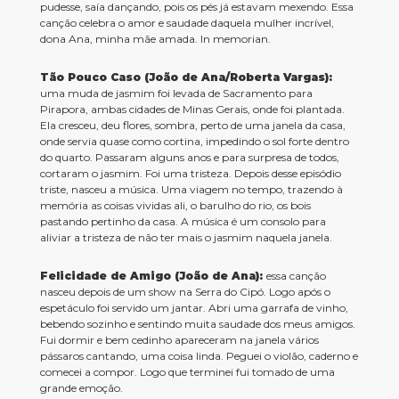
pudesse, saía dançando, pois os pés já estavam mexendo. Essa
canção celebra o amor e saudade daquela mulher incrível,
dona Ana, minha mãe amada. In memorian.
Tão Pouco Caso (João de Ana/Roberta Vargas):
uma muda de jasmim foi levada de Sacramento para
Pirapora, ambas cidades de Minas Gerais, onde foi plantada.
Ela cresceu, deu flores, sombra, perto de uma janela da casa,
onde servia quase como cortina, impedindo o sol forte dentro
do quarto. Passaram alguns anos e para surpresa de todos,
cortaram o jasmim. Foi uma tristeza. Depois desse episódio
triste, nasceu a música. Uma viagem no tempo, trazendo à
memória as coisas vividas ali, o barulho do rio, os bois
pastando pertinho da casa. A música é um consolo para
aliviar a tristeza de não ter mais o jasmim naquela janela.
Felicidade de Amigo (João de Ana):
essa canção
nasceu depois de um show na Serra do Cipó. Logo após o
espetáculo foi servido um jantar. Abri uma garrafa de vinho,
bebendo sozinho e sentindo muita saudade dos meus amigos.
Fui dormir e bem cedinho apareceram na janela vários
pássaros cantando, uma coisa linda. Peguei o violão, caderno e
comecei a compor. Logo que terminei fui tomado de uma
grande emoção.