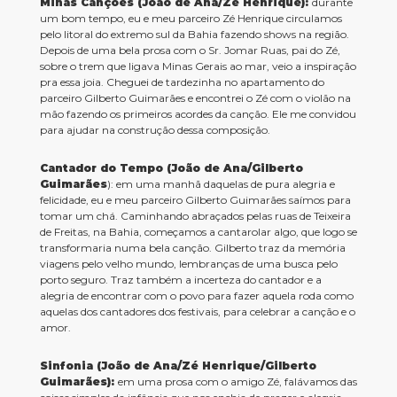
Minas Canções (João de Ana/Zé Henrique):
durante
um bom tempo, eu e meu parceiro Zé Henrique circulamos
pelo litoral do extremo sul da Bahia fazendo shows na região.
Depois de uma bela prosa com o Sr. Jomar Ruas, pai do Zé,
sobre o trem que ligava Minas Gerais ao mar, veio a inspiração
pra essa joia. Cheguei de tardezinha no apartamento do
parceiro Gilberto Guimarães e encontrei o Zé com o violão na
mão fazendo os primeiros acordes da canção. Ele me convidou
para ajudar na construção dessa composição.
Cantador do Tempo (João de Ana/Gilberto
Guimarães
): em uma manhã daquelas de pura alegria e
felicidade, eu e meu parceiro Gilberto Guimarães saímos para
tomar um chá. Caminhando abraçados pelas ruas de Teixeira
de Freitas, na Bahia, começamos a cantarolar algo, que logo se
transformaria numa bela canção. Gilberto traz da memória
viagens pelo velho mundo, lembranças de uma busca pelo
porto seguro. Traz também a incerteza do cantador e a
alegria de encontrar com o povo para fazer aquela roda como
aquelas dos cantadores dos festivais, para celebrar a canção e o
amor.
Sinfonia (João de Ana/Zé Henrique/Gilberto
Guimarães):
em uma prosa com o amigo Zé, falávamos das