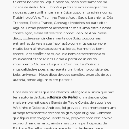
talentos no Vale do Jequitinhonha, mais precisamente na
cidade de Pedra Azul. Do Vale já foram extraídas grandes
riquezas que abrilhantam a música popular brasileira como
Rubinho do Vale, Paulinho Pedra Azul, Saulo Laranjeira, Déa
Trancoso, Tadeu Franco, Gonzaga Medeiros, só para citar
alguns. Então podemos acrescentar mais uma estrela nessa
constelação, e essa estrela tem nome: João De Ana. Nesse
disco, pode-se sentir claramente que João buscou nas
entranhas do Vale a sua inspiração com músicas sempre
muito bem alinhavadas com as letras, harmonias bem
construídas e sofisticadas, o que é bem característico das
músicas feitas em Minas Gerais a partir do início do
movimento Clube da Esquina. Com muita eficiência,
musicalidade e poesia, apresenta um trabalho consistente,
belo, universal. Nesse disco de doze canções, onze são de sua
autoria, sendo algumas em parceria.
Uma das músicas que me chamou atenção e a única que não
tem autoria de João é
Banco de Feira
, uma das canções
mais emblemáticas da Banda de Pau e Corda, de autoria de
Waltinho e Roberto Andrade, foi gravada lindamente com um
arranjo totalmente diferente da gravação original. Confesso
que fiquei sem fôlego quando ouvi, perplexo com esse novo e
extraordinário arranjo, ainda mais com a participação da
Bárbara Barcellos, cantora que admiro desde sempre e