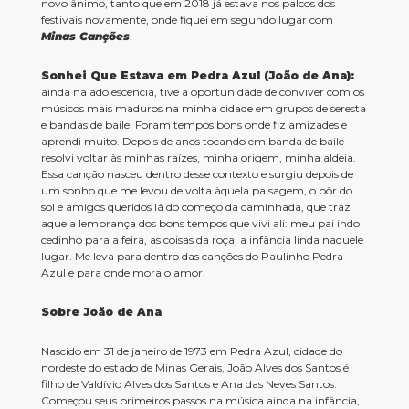
novo ânimo, tanto que em 2018 já estava nos palcos dos
festivais novamente, onde fiquei em segundo lugar com
Minas Canções
.
Sonhei Que Estava em Pedra Azul (João de Ana):
ainda na adolescência, tive a oportunidade de conviver com os
músicos mais maduros na minha cidade em grupos de seresta
e bandas de baile. Foram tempos bons onde fiz amizades e
aprendi muito. Depois de anos tocando em banda de baile
resolvi voltar às minhas raízes, minha origem, minha aldeia.
Essa canção nasceu dentro desse contexto e surgiu depois de
um sonho que me levou de volta àquela paisagem, o pôr do
sol e amigos queridos lá do começo da caminhada, que traz
aquela lembrança dos bons tempos que vivi ali: meu pai indo
cedinho para a feira, as coisas da roça, a infância linda naquele
lugar. Me leva para dentro das canções do Paulinho Pedra
Azul e para onde mora o amor.
Sobre João de Ana
Nascido em 31 de janeiro de 1973 em Pedra Azul, cidade do
nordeste do estado de Minas Gerais, João Alves dos Santos é
filho de Valdívio Alves dos Santos e Ana das Neves Santos.
Começou seus primeiros passos na música ainda na infância,