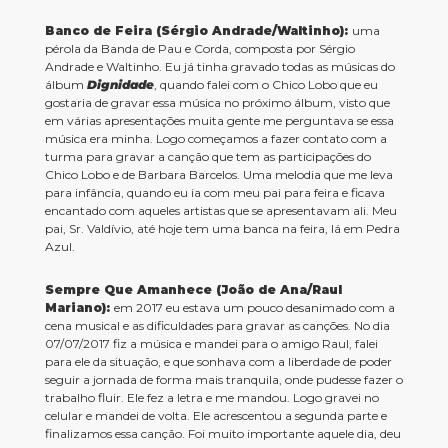
Banco de Feira (Sérgio Andrade/Waltinho):
uma
pérola da Banda de Pau e Corda, composta por Sérgio
Andrade e Waltinho. Eu já tinha gravado todas as músicas do
álbum
Dignidade
, quando falei com o Chico Lobo que eu
gostaria de gravar essa música no próximo álbum, visto que
em várias apresentações muita gente me perguntava se essa
música era minha. Logo começamos a fazer contato com a
turma para gravar a canção que tem as participações do
Chico Lobo e de Barbara Barcelos. Uma melodia que me leva
para infância, quando eu ia com meu pai para feira e ficava
encantado com aqueles artistas que se apresentavam ali. Meu
pai, Sr. Valdívio, até hoje tem uma banca na feira, lá em Pedra
Azul.
Sempre Que Amanhece (João de Ana/Raul
Mariano):
em 2017 eu estava um pouco desanimado com a
cena musical e as dificuldades para gravar as canções. No dia
07/07/2017 fiz a música e mandei para o amigo Raul, falei
para ele da situação, e que sonhava com a liberdade de poder
seguir a jornada de forma mais tranquila, onde pudesse fazer o
trabalho fluir. Ele fez a letra e me mandou. Logo gravei no
celular e mandei de volta. Ele acrescentou a segunda parte e
finalizamos essa canção. Foi muito importante aquele dia, deu