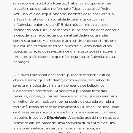
gravadora e produtora Kuarup, trabalho já disponível nas
plataformas digitais e no formato físico. Natural de Pedra
Azul, no Vale do Jequitinhonha, nordeste de Minas Gerais, o
artista transita com naturalidade pela música com as
influências regionais, da MPB, da música mineira e pelo
melhor do rock rural. São searas que lhe dão esse ar de cantar a
aldeia, de levar e conectar com a atualidade e os grandes
centros urbanos. A amizade é um sentimento constante em
sua música, tratada de forma primordial, com belas letras
poéticas, criação que se espera de um artista que já nasce em
uma terra tão especial e que não nega suas influências e suas
heranças.
O álbum traz sonoridade forte, pulsante moderna e lírica,
cheira a sertão quando dialoga com a viola, tem sabor de
seresta e música de câmara na presença de belíssimos
violoncelos e acordeom. Atrás vem a pulsação forte das
baterias, violões, guitarras, baixos e teclados, que apresentam
o melhor de um rock com pé na poeira da estrada e ainda a
forte influência do som do movimento Clube da Esquina. João
de Ana esbanja musicalidade e humildade nesse seu primeiro
trabalho Intitulado
Dignidade
. A canção que dá nome ao seu
primeiro álbum nasce de uma conversa dura entre ele e um
amigo, em relação a sua caminhada na música, em