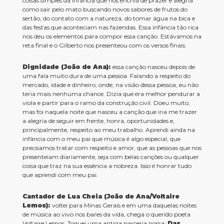
coisas simples da infância que nos enchia de prazer e alegria
como sair pelo mato buscando novos sabores de frutos do
sertão, do contato com a natureza, do tomar água na bica e
das festas que aconteciam nas fazendas. Essa infância tão rica
nos deu os elementos para compor essa canção. Estávamos na
reta final e o Gilberto nos presenteou com os versos finais.
Dignidade (João de Ana):
essa canção nasceu depois de
uma fala muito dura de uma pessoa. Falando a respeito do
mercado, idade e dinheiro, onde, na visão dessa pessoa, eu não
teria mais nenhuma chance. Dizia que era melhor pendurar a
viola e partir para o ramo da construção civil. Doeu muito,
mas foi naquela noite que nasceu a canção que iria me trazer
a alegria de seguir em frente, honra, oportunidades e,
principalmente, respeito ao meu trabalho. Aprendi ainda na
infância com o meu pai que música é algo especial, que
precisamos tratar com respeito e amor, que as pessoas que nos
presenteiam diariamente, seja com belas canções ou qualquer
coisa que traz na sua essência a nobreza. Isso é honrar tudo
que aprendi com meu pai.
Cantador de Lua Cheia (João de Ana/Voltaire
Lemos):
voltei para Minas Gerais e em uma daquelas noites
de música ao vivo nos bares da vida, chega o querido poeta
Voltaire Lemos. Toquei uma antiga parceria nossa:
Das