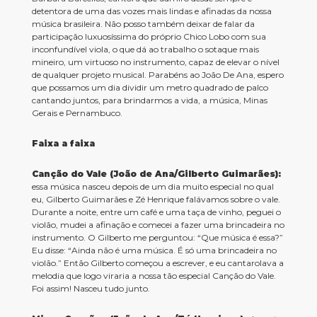
detentora de uma das vozes mais lindas e afinadas da nossa
música brasileira. Não posso também deixar de falar da
participação luxuosíssima do próprio Chico Lobo com sua
inconfundível viola, o que dá ao trabalho o sotaque mais
mineiro, um virtuoso no instrumento, capaz de elevar o nível
de qualquer projeto musical. Parabéns ao João De Ana, espero
que possamos um dia dividir um metro quadrado de palco
cantando juntos, para brindarmos a vida, a música, Minas
Gerais e Pernambuco.
Faixa a faixa
Canção do Vale (João de Ana/Gilberto Guimarães):
essa música nasceu depois de um dia muito especial no qual
eu, Gilberto Guimarães e Zé Henrique falávamos sobre o vale.
Durante a noite, entre um café e uma taça de vinho, peguei o
violão, mudei a afinação e comecei a fazer uma brincadeira no
instrumento. O Gilberto me perguntou: “Que música é essa?”
Eu disse: “Ainda não é uma música. É só uma brincadeira no
violão.” Então Gilberto começou a escrever, e eu cantarolava a
melodia que logo viraria a nossa tão especial Canção do Vale.
Foi assim! Nasceu tudo junto.