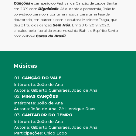
Canções
e campeão do Festival da Canção de Lagoa Santa
em 2019 com
Dignidade
. Já durante a pandemia, João foi
convidado para compor uma música para uma tese de
doutorado, em parceria com a doutora Marinete Fraga, que
deu o título da canção
Sem Nós
.
Em 2018, 2019, 2020,
circulou pelo litoral do extremo sul da Bahia e Espírito Santo
com o show
Cores do Brasil
.
Músicas
CANÇÃO DO VALE
Intérprete: João de Ana
Autoria: Gilberto Guimarães, João de Ana
MINAS CANÇÕES
Intérprete: João de Ana
Autoria: João de Ana, Zé Henrique Ruas
CANTADOR DO TEMPO
Intérprete: João de Ana
Autoria: Gilberto Guimarães, João de Ana
Participações: Chico Lobo