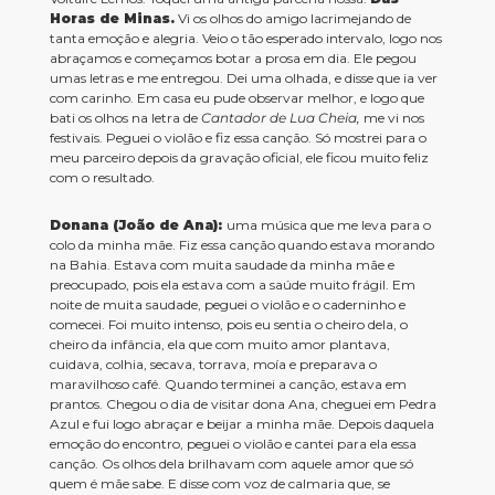
Horas de Minas.
Vi os olhos do amigo lacrimejando de
tanta emoção e alegria. Veio o tão esperado intervalo, logo nos
abraçamos e começamos botar a prosa em dia. Ele pegou
umas letras e me entregou. Dei uma olhada, e disse que ia ver
com carinho. Em casa eu pude observar melhor, e logo que
bati os olhos na letra de
Cantador de Lua Cheia,
me vi nos
festivais. Peguei o violão e fiz essa canção. Só mostrei para o
meu parceiro depois da gravação oficial, ele ficou muito feliz
com o resultado.
Donana (João de Ana):
uma música que me leva para o
colo da minha mãe. Fiz essa canção quando estava morando
na Bahia. Estava com muita saudade da minha mãe e
preocupado, pois ela estava com a saúde muito frágil. Em
noite de muita saudade, peguei o violão e o caderninho e
comecei. Foi muito intenso, pois eu sentia o cheiro dela, o
cheiro da infância, ela que com muito amor plantava,
cuidava, colhia, secava, torrava, moía e preparava o
maravilhoso café. Quando terminei a canção, estava em
prantos. Chegou o dia de visitar dona Ana, cheguei em Pedra
Azul e fui logo abraçar e beijar a minha mãe. Depois daquela
emoção do encontro, peguei o violão e cantei para ela essa
canção. Os olhos dela brilhavam com aquele amor que só
quem é mãe sabe. E disse com voz de calmaria que, se