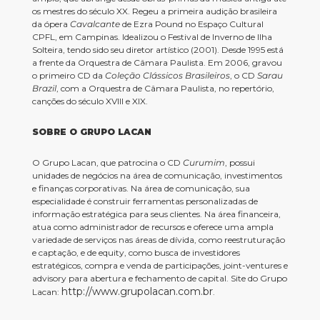
os mestres do século XX. Regeu a primeira audição brasileira
da ópera
Cavalcante
de Ezra Pound no Espaço Cultural
CPFL, em Campinas. Idealizou o Festival de Inverno de Ilha
Solteira, tendo sido seu diretor artístico (2001). Desde 1995 está
a frente da Orquestra de Câmara Paulista. Em 2006, gravou
o primeiro CD da
Coleção Clássicos Brasileiros
, o CD
Sarau
Brazil
, com a Orquestra de Câmara Paulista, no repertório,
canções do século XVIII e XIX.
SOBRE O GRUPO LACAN
O Grupo Lacan, que patrocina o CD
Curumim
, possui
unidades de negócios na área de comunicação, investimentos
e finanças corporativas. Na área de comunicação, sua
especialidade é construir ferramentas personalizadas de
informação estratégica para seus clientes. Na área financeira,
atua como administrador de recursos e oferece uma ampla
variedade de serviços nas áreas de dívida, como reestruturação
e captação, e de equity, como busca de investidores
estratégicos, compra e venda de participações, joint-ventures e
advisory para abertura e fechamento de capital. Site do Grupo
http://www.grupolacan.com.br
Lacan:
.