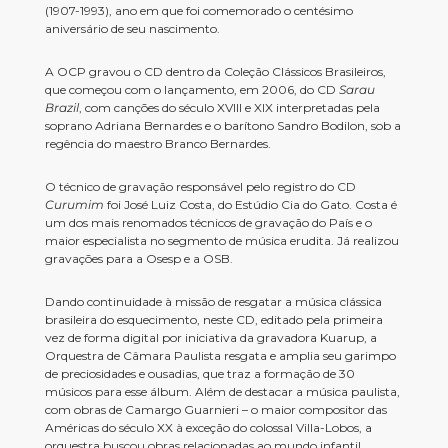
(1907-1993), ano em que foi comemorado o centésimo
aniversário de seu nascimento.
A OCP gravou o CD dentro da Coleção Clássicos Brasileiros,
que começou com o lançamento, em 2006, do CD
Sarau
Brazil
, com canções do século XVIII e XIX interpretadas pela
soprano Adriana Bernardes e o barítono Sandro Bodilon, sob a
regência do maestro Branco Bernardes.
O técnico de gravação responsável pelo registro do CD
Curumim
foi José Luiz Costa, do Estúdio Cia do Gato. Costa é
um dos mais renomados técnicos de gravação do País e o
maior especialista no segmento de música erudita. Já realizou
gravações para a Osesp e a OSB.
Dando continuidade à missão de resgatar a música clássica
brasileira do esquecimento, neste CD, editado pela primeira
vez de forma digital por iniciativa da gravadora Kuarup, a
Orquestra de Câmara Paulista resgata e amplia seu garimpo
de preciosidades e ousadias, que traz a formação de 30
músicos para esse álbum. Além de destacar a música paulista,
com obras de Camargo Guarnieri – o maior compositor das
Américas do século XX à exceção do colossal Villa-Lobos, a
orquestra buscou obras relacionadas ao mundo infantil.