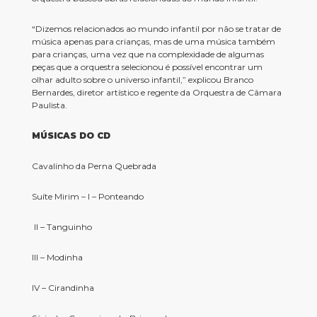
“Dizemos relacionados ao mundo infantil por não se tratar de
música apenas para crianças, mas de uma música também
para crianças, uma vez que na complexidade de algumas
peças que a orquestra selecionou é possível encontrar um
olhar adulto sobre o universo infantil,” explicou Branco
Bernardes, diretor artístico e regente da Orquestra de Câmara
Paulista.
MÚSICAS DO CD
Cavalinho da Perna Quebrada
Suíte Mirim – I – Ponteando
II – Tanguinho
III – Modinha
IV – Cirandinha