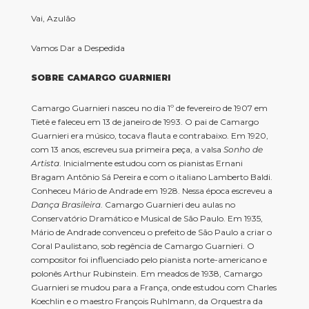
Vai, Azulão
Vamos Dar a Despedida
SOBRE CAMARGO GUARNIERI
Camargo Guarnieri nasceu no dia 1º de fevereiro de 1907 em
Tietê e faleceu em 13 de janeiro de 1993. O pai de Camargo
Guarnieri era músico, tocava flauta e contrabaixo. Em 1920,
com 13 anos, escreveu sua primeira peça, a valsa
Sonho de
Artista
. Inicialmente estudou com os pianistas Ernani
Bragam Antônio Sá Pereira e com o italiano Lamberto Baldi.
Conheceu Mário de Andrade em 1928. Nessa época escreveu a
Dança Brasileira
. Camargo Guarnieri deu aulas no
Conservatório Dramático e Musical de São Paulo. Em 1935,
Mário de Andrade convenceu o prefeito de São Paulo a criar o
Coral Paulistano, sob regência de Camargo Guarnieri. O
compositor foi influenciado pelo pianista norte-americano e
polonês Arthur Rubinstein. Em meados de 1938, Camargo
Guarnieri se mudou para a França, onde estudou com Charles
Koechlin e o maestro François Ruhlmann, da Orquestra da