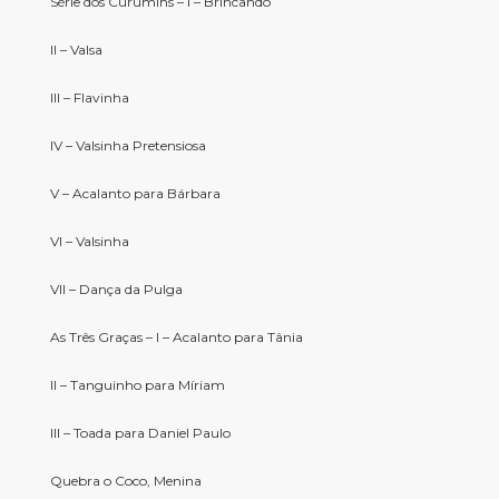
Série dos Curumins – I – Brincando
II – Valsa
III – Flavinha
IV – Valsinha Pretensiosa
V – Acalanto para Bárbara
VI – Valsinha
VII – Dança da Pulga
As Três Graças – I – Acalanto para Tânia
II – Tanguinho para Míriam
III – Toada para Daniel Paulo
Quebra o Coco, Menina