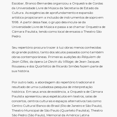
Escobar, Branco Bernardes organizou a Orquestra de Cordas
da Universidade Livre de Música da Secretaria de Estado da
Cultura. As exigências de aprofundamento e expansão
artística propiciaram a inclusão de instrumentos de sopro em
1998. A partir dessa fase, o grupo desvincula-se da
Universidade Livre de Música e passa a se chamar Orquestra de
Câmara Paulista, tendo como local de ensaios o Theatro São
Pedro.
Seu repertório procura trazer à luz obras menos conhecidas
do grande público, tanto dos séculos passados como também
obras contemporâneas. Primeiras audições do
Réquiem de
Jean Gilles
, da ópera
Le Devin du Village
, de Jean-Jacques
Rousseau e dos
Quartetos
de Ricardo Simões fazem parte de
sua história.
Por outro lado, a abordagem do repertório tradicional é
resultado de uma cuidadosa pesquisa de interpretação
histórica. Em seus anos de existência, a Orquestra de Câmara
Paulista apresentou seus espetáculos em teatros, salas de
concertos, centros culturais e espaços alternativos tais como:
Centro Cultural Banco do Brasil (Rio de Janeiro e São Paulo),
Theatro Municipal de São Paulo (Quarteto Paulista), Theatro
São Pedro (São Paulo), Memorial da América Latina