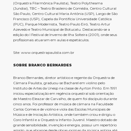
(Orquestra Filarmônica Paulista), Teatro Polytheama
(Jundiaí), TBC – Teatro Brasileiro de Comédia, Centro Cultural
São Paulo, Centro Cultural Maria Antônia (USP), Largo de São
Francisco (USP), Capela da Pontifícia Universidade Católica
(PUC), Parque Modernista, Teatro Paulo Eiró, Teatro Artur
Azevedo e Teatro Municipal de Botucatu. Destacando-se a
edição do I Festival de Inverno de Ilha Solteira (2001), onde seus
profissionais atuaram em aulas e espetáculos.
Site: www.orquestrapaulista.com.br
SOBRE BRANCO BERNARDES
Branco Bernardes, diretor artístico e regente da Orquestra de
Câmara Paulista, graduou-se Bacharel em violino pelo
Instituto de Artes da Unesp na classe de Ayrton Pinto. Em 1991
iniciou especialização em regência orquestral sob orientação
de Maestro Eleazar de Carvalho, de quem foi discípulo durante
cinco anos. Foi professor de música de câmara na Faculdade
Carlos Gomes e de violino e viola das Escolas Municipais de
Música e de Iniciação Artística, onde também criou e dirigiu o
Coro Infantil e a Orquestra Infanto-Juvenil. Maestro dotado de
grande sensibilidade, invenção e energia, possui um repertório
amplo, que abrange desde obras-primas da música antiga até