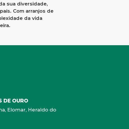
da sua diversidade,
 país. Com arranjos de
plexidade da vida
eira.
S DE OURO
ma, Elomar, Heraldo do