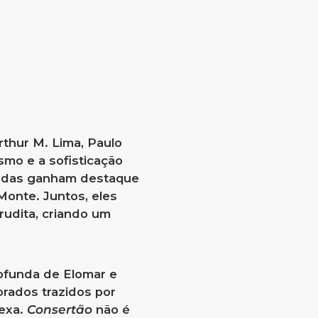
Arthur M. Lima, Paulo
smo e a sofisticação
cordas ganham destaque
Monte. Juntos, eles
rudita, criando um
rofunda de Elomar e
orados trazidos por
exa.
Consertão
não é