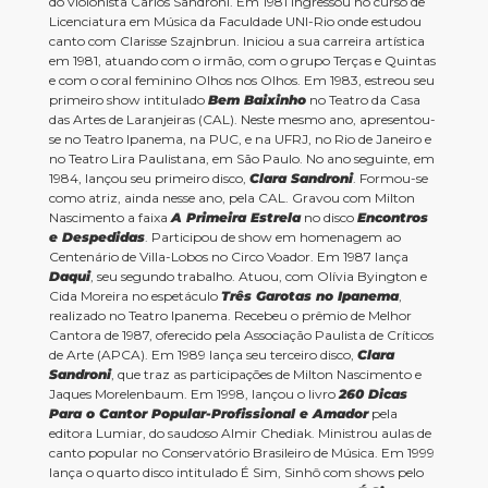
do violonista Carlos Sandroni.
Em 1981 ingressou no curso de
Licenciatura em Música da Faculdade UNI-Rio onde estudou
canto com Clarisse Szajnbrun. Iniciou a sua carreira artística
em 1981, atuando com o irmão, com o grupo Terças e Quintas
e com o coral feminino Olhos nos Olhos.
Em 1983, estreou seu
primeiro show intitulado
Bem Baixinho
no Teatro da Casa
das Artes de Laranjeiras (CAL). Neste mesmo ano, apresentou-
se no Teatro Ipanema, na PUC, e na UFRJ, no Rio de Janeiro e
no Teatro Lira Paulistana, em São Paulo.
No ano seguinte, em
1984, lançou seu primeiro disco,
Clara Sandroni
. Formou-se
como atriz, ainda nesse ano, pela CAL. Gravou com Milton
Nascimento a faixa
A Primeira Estrela
no disco
Encontros
e Despedidas
. Participou de show em homenagem ao
Centenário de Villa-Lobos no Circo Voador.
Em 1987 lança
Daqui
, seu segundo trabalho.
Atuou, com Olívia Byington e
Cida Moreira no espetáculo
Três Garotas no Ipanema
,
realizado no Teatro Ipanema. Recebeu o prêmio de Melhor
Cantora de 1987, oferecido pela Associação Paulista de Críticos
de Arte (APCA). Em 1989 lança seu terceiro disco,
Clara
Sandroni
, que traz as participações de Milton Nascimento e
Jaques Morelenbaum. Em 1998, lançou o livro
260 Dicas
Para o Cantor Popular-Profissional e Amador
pela
editora Lumiar, do saudoso Almir Chediak. Ministrou aulas de
canto popular no Conservatório Brasileiro de Música. Em 1999
lança o quarto disco intitulado É Sim, Sinhô com shows pelo