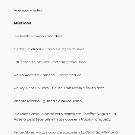
Adereços – Isidro
Músicos
Bia Melllo – piano e acordeon
Carlos Sandroni – violão e direção musical
Eduardo Szajnbrum – bateria e percussão
Paulo Roberto Brandão – Baixo elétrico
Pauxy Gentil-Nunes – flauta Transversa e flauta doce
Vicente Ribeiro – guitarra e cavaquinho
Bia Paes Leme – voz no coro, solista em
Ovelha Negra
e
La
Poesia dells teus ulls
e flauta doce em
Rude Franqueza
Felipe Abreu – voz no coro e solista em
Ladeira da Memória