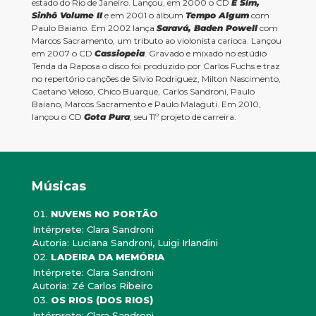
estado do Rio de Janeiro. Lançou, em 2000 o CD
É Sim,
Sinhô Volume II
e em 2001 o álbum
Tempo Algum
com
Paulo Baiano. Em 2002 lança
Saravá, Baden Powell
com
Marcos Sacramento, um tributo ao violonista carioca.
Lançou
em 2007 o CD
Cassiopeia
. Gravado e mixado no estúdio
Tenda da Raposa o disco foi produzido por Carlos Fuchs e traz
no repertório canções de Silvio Rodriguez, Milton Nascimento,
Caetano Veloso, Chico Buarque, Carlos Sandroni, Paulo
Baiano, Marcos Sacramento e Paulo Malaguti.
Em 2010,
lançou o CD
Gota Pura
, seu 11º projeto de carreira.
Músicas
NUVENS NO PORTÃO
Intérprete: Clara Sandroni
Autoria: Luciana Sandroni, Luigi Irlandini
LADEIRA DA MEMÓRIA
Intérprete: Clara Sandroni
Autoria: Zé Carlos Ribeiro
OS RIOS (DOS RIOS)
Intérprete: Clara Sandroni