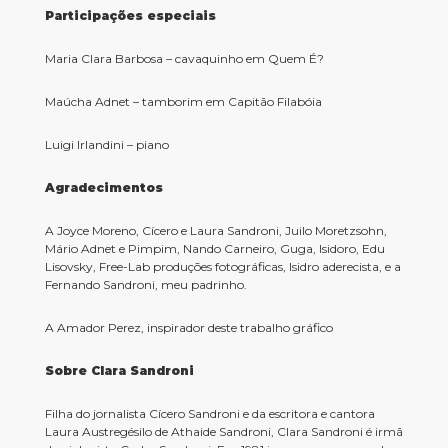
Participações especiais
Maria Clara Barbosa – cavaquinho em Quem É?
Maúcha Adnet – tamborim em Capitão Filabóia
Luigi Irlandini – piano
Agradecimentos
A Joyce Moreno, Cícero e Laura Sandroni, Juilo Moretzsohn,
Mário Adnet e Pimpim, Nando Carneiro, Guga, Isidoro, Edu
Lisovsky, Free-Lab produções fotográficas, Isidro aderecista, e a
Fernando Sandroni, meu padrinho.
A Amador Perez, inspirador deste trabalho gráfico
Sobre Clara Sandroni
Filha do jornalista Cícero Sandroni e da escritora e cantora
Laura Austregésilo de Athaide Sandroni, Clara Sandroni é irmã