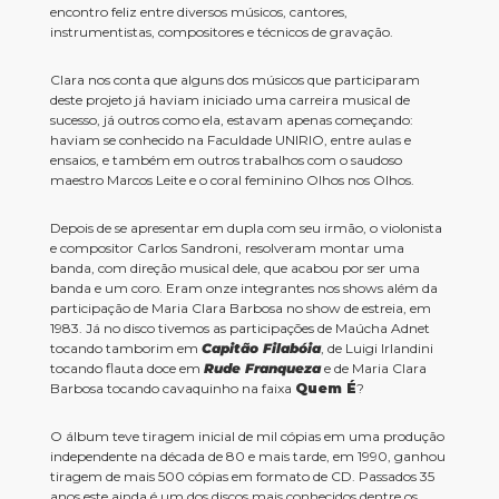
encontro feliz entre diversos músicos, cantores,
instrumentistas, compositores e técnicos de gravação.
Clara nos conta que alguns dos músicos que participaram
deste projeto já haviam iniciado uma carreira musical de
sucesso, já outros como ela, estavam apenas começando:
haviam se conhecido na Faculdade UNIRIO, entre aulas e
ensaios, e também em outros trabalhos com o saudoso
maestro Marcos Leite e o coral feminino Olhos nos Olhos.
Depois de se apresentar em dupla com seu irmão, o violonista
e compositor Carlos Sandroni, resolveram montar uma
banda, com direção musical dele, que acabou por ser uma
banda e um coro. Eram onze integrantes nos shows além da
participação de Maria Clara Barbosa no show de estreia, em
1983. Já no disco tivemos as participações de Maúcha Adnet
tocando tamborim em
Capitão Filabóia
, de Luigi Irlandini
tocando flauta doce em
Rude Franqueza
e de Maria Clara
Barbosa tocando cavaquinho na faixa
Quem É
?
O álbum teve tiragem inicial de mil cópias em uma produção
independente na década de 80 e mais tarde, em 1990, ganhou
tiragem de mais 500 cópias em formato de CD. Passados 35
anos este ainda é um dos discos mais conhecidos dentre os