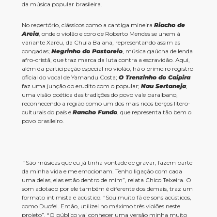
da música popular brasileira.
No repertório, clássicos como a cantiga mineira
Riacho de
Areia
, onde o violão e coro de Roberto Mendes se unem à
variante Xaréu, da Chula Baiana, representando assim as
congadas;
Negrinho do Pastoreio
, música gaúcha de lenda
afro-cristã, que traz marca da luta contra a escravidão. Aqui,
além da participação especial no violão, há o primeiro registro
oficial do vocal de Yamandu Costa;
O Trenzinho do Caipira
faz uma junção do erudito com o popular;
Nau Sertaneja
,
uma visão poética das tradições do povo vale paraibano,
reconhecendo a região como um dos mais ricos berços lítero-
culturais do país e
Rancho Fundo
, que representa tão bem o
povo brasileiro.
“São músicas que eu já tinha vontade de gravar, fazem parte
da minha vida e me emocionam. Tenho ligação com cada
uma delas, elas estão dentro de mim”, relata Chico Teixeira. O
som adotado por ele também é diferente dos demais, traz um
formato intimista e acústico. “Sou muito fã de sons acústicos,
como Duofel. Então, utilizei no máximo três violões neste
projeto”. “O público vai conhecer uma versão minha muito