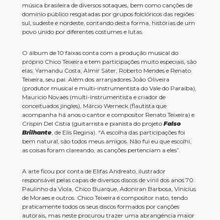
música brasileira de diversos sotaques, bem como canções de
domínio público resgatadas por grupos folclóricos das regiões
sul, sudeste e nordeste, contando desta forma, histórias de um
povo unido por diferentes costumes e lutas.
O álbum de 10 faixas conta com a produção musical do
próprio Chico Teixeira e tem participações muito especiais, são
ela
s:
Yamandu Costa, Almir Sater, Roberto Mendes e Renato
Teixeira, seu pai. Além dos arranjadores João Oliveira
(produtor musical e multi-instrumentista do Vale do Paraíba),
Mauricio Novaes (multi-instrumentista e criador de
conceituados jingles), Márcio Werneck (flautista que
acompanha há anos o cantor e compositor Renato Teixeira) e
Crispin Del Cistia (guitarrista e pianista do projeto
Falso
Brilhante
, de Elis Regina). “A escolha das participações foi
bem natural, são todos meus amigos. Não fui eu que escolhi,
as coisas foram clareando, as canções pertenciam a eles”.
A arte ficou por conta de Elifas Andreato, ilustrador
responsável pelas capas de diversos discos de vinil dos anos 70:
Paulinho da Viola, Chico Buarque, Adoniran Barbosa, Vinícius
de Moraes e outros. Chico Teixeira é compositor nato, tendo
praticamente todos os seus discos formados por canções
autorais, mas neste procurou trazer uma abrangência maior