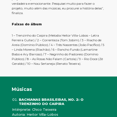
verdadeira e emocionante. Pesquisei muito para fazer o
projeto, muito além das músicas, eu procurei a história delas”,
finaliza.
Faixas do álbum
1 – Trenzinho do Caipira (Melodia Heitor Villa-Lobos – Letra
Ferreira Gullar) / 2 – Correnteza (Tom Jobim) / 3 – Riacho de
Areia (Domínio Público) / 4 – Três Nascentes (João Pacífico) / 5
– Linda Morena (Riachão) / 6 – Rancho Fundo (Lamartine
Babo e Ary Barroso) / 7 – Negrinho do Pastoreio (Domínio
Público) / 8 – As Rosas Não Falam (Cartola) / 9 – Rio Doce (Zé
Geraldo) / 10 – Nau Sertaneja (Renato Teixeira).
Músicas
BACHIANAS BRASILEIRAS, NO. 2: O
TRENZINHO DO CAIPIRA
Intérprete: Chico Teixeira
Autoria: Heitor Villa-Lobos