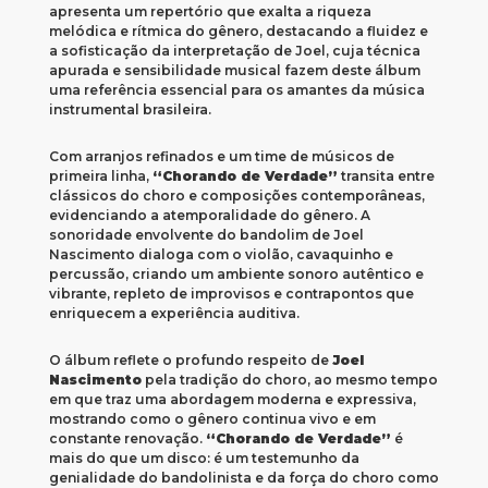
apresenta um repertório que exalta a riqueza
melódica e rítmica do gênero, destacando a fluidez e
a sofisticação da interpretação de Joel, cuja técnica
apurada e sensibilidade musical fazem deste álbum
uma referência essencial para os amantes da música
instrumental brasileira.
Com arranjos refinados e um time de músicos de
primeira linha,
“Chorando de Verdade”
transita entre
clássicos do choro e composições contemporâneas,
evidenciando a atemporalidade do gênero. A
sonoridade envolvente do bandolim de Joel
Nascimento dialoga com o violão, cavaquinho e
percussão, criando um ambiente sonoro autêntico e
vibrante, repleto de improvisos e contrapontos que
enriquecem a experiência auditiva.
O álbum reflete o profundo respeito de
Joel
Nascimento
pela tradição do choro, ao mesmo tempo
em que traz uma abordagem moderna e expressiva,
mostrando como o gênero continua vivo e em
constante renovação.
“Chorando de Verdade”
é
mais do que um disco: é um testemunho da
genialidade do bandolinista e da força do choro como