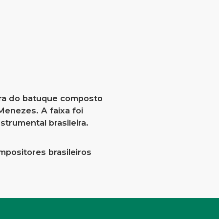
tura do batuque composto
 Menezes.
A faixa foi
trumental brasileira.
mpositores brasileiros