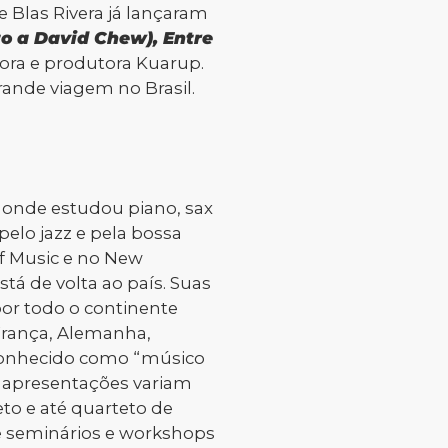
 Blas Rivera já lançaram
to a David Chew),
Entre
dora e produtora Kuarup.
ande viagem no Brasil.
, onde estudou piano, sax
pelo jazz e pela bossa
of Music e no New
tá de volta ao país. Suas
por todo o continente
França, Alemanha,
reconhecido como “músico
as apresentações variam
eto e até quarteto de
e seminários e workshops