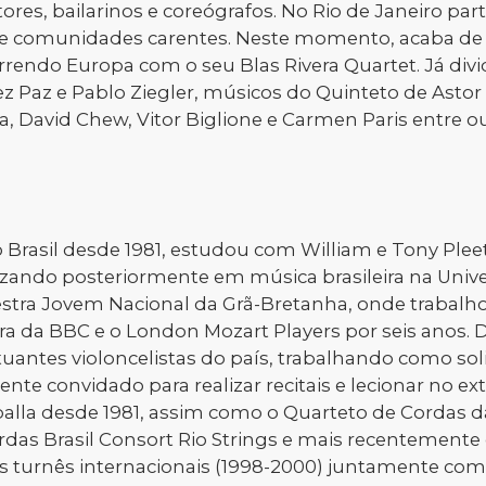
res, bailarinos e coreógrafos. No Rio de Janeiro part
de comunidades carentes. Neste momento, acaba de s
rrendo Europa com o seu Blas Rivera Quartet. Já div
Paz e Pablo Ziegler, músicos do Quinteto de Astor 
 David Chew, Vitor Biglione e Carmen Paris entre ou
o Brasil desde 1981, estudou com William e Tony Plee
izando posteriormente em música brasileira na Univ
questra Jovem Nacional da Grã-Bretanha, onde trabalh
 da BBC e o London Mozart Players por seis anos. D
uantes violoncelistas do país, trabalhando como soli
e convidado para realizar recitais e lecionar no ext
 spalla desde 1981, assim como o Quarteto de Cordas 
das Brasil Consort Rio Strings e mais recentemente 
ês turnês internacionais (1998-2000) juntamente com