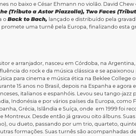
es no baixo e César Ehmann no violāo. David Chew e
e (Tributo a Astor Piazzolla),
Two Faces (Tribu
a o
Back to Bach,
lançado e distribuído pela grava
h
promete uma turnê pela Europa, finalizando esta gr
sitor e arranjador, nasceu em Córdoba, na Argentina
luência do rock e da música clássica e se apaixonou 
sica para cinema e música ética na Beklee College 
ante 15 anos no Brasil, depois na Espanha e agora es
nceses, italianos e espanhóis. Levou seu tango-jazz 
dia, Indonésia e por vários países da Europa, como 
Espanha, Grécia, Islândia e Suíça, onde em 1999 foi 
 de Montreux. Desde então já gravou oito álbuns. Su
no), ou dueto, passando por um trio, quarteto, quint
 outras formações. Suas turnês são acompanhadas d