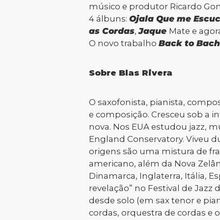
músico e produtor Ricardo Gom
4 álbuns:
Ojala Que me Escuch
as Cordas
,
Jaque
Mate e agor
O novo trabalho
Back to Bac
Sobre Blas Rivera
O saxofonista, pianista, compo
e composição. Cresceu sob a inf
nova. Nos EUA estudou jazz, mú
England Conservatory. Viveu dur
origens são uma mistura de fra
americano, além da Nova Zelân
Dinamarca, Inglaterra, Itália, 
revelação” no Festival de Jazz
desde solo (em sax tenor e pia
cordas, orquestra de cordas e