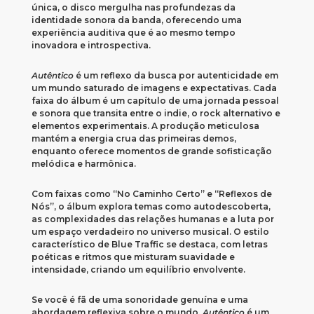
única, o disco mergulha nas profundezas da
identidade sonora da banda, oferecendo uma
experiência auditiva que é ao mesmo tempo
inovadora e introspectiva.
Autêntico
é um reflexo da busca por autenticidade em
um mundo saturado de imagens e expectativas. Cada
faixa do álbum é um capítulo de uma jornada pessoal
e sonora que transita entre o indie, o rock alternativo e
elementos experimentais. A produção meticulosa
mantém a energia crua das primeiras demos,
enquanto oferece momentos de grande sofisticação
melódica e harmônica.
Com faixas como “No Caminho Certo” e “Reflexos de
Nós”, o álbum explora temas como autodescoberta,
as complexidades das relações humanas e a luta por
um espaço verdadeiro no universo musical. O estilo
característico de Blue Traffic se destaca, com letras
poéticas e ritmos que misturam suavidade e
intensidade, criando um equilíbrio envolvente.
Se você é fã de uma sonoridade genuína e uma
abordagem reflexiva sobre o mundo,
Autêntico
é um