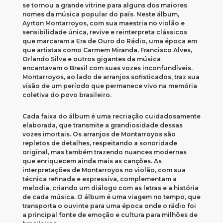
se tornou a grande vitrine para alguns dos maiores
nomes da música popular do país. Neste álbum,
Ayrton Montarroyos, com sua maestria no violão e
sensibilidade única, revive e reinterpreta clássicos
que marcaram a Era de Ouro do Rádio, uma época em
que artistas como Carmem Miranda, Francisco Alves,
Orlando Silva e outros gigantes da música
encantavam o Brasil com suas vozes inconfundíveis.
Montarroyos, ao lado de arranjos sofisticados, traz sua
visão de um período que permanece vivo na memória
coletiva do povo brasileiro.
Cada faixa do álbum é uma recriação cuidadosamente
elaborada, que transmite a grandiosidade dessas
vozes imortais. Os arranjos de Montarroyos são
repletos de detalhes, respeitando a sonoridade
original, mas também trazendo nuances modernas
que enriquecem ainda mais as canções. As
interpretações de Montarroyos no violão, com sua
técnica refinada e expressiva, complementam a
melodia, criando um diálogo com as letras e a história
de cada música. O álbum é uma viagem no tempo, que
transporta o ouvinte para uma época onde o rádio foi
a principal fonte de emoção e cultura para milhões de