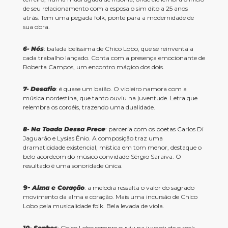
de seu relacionamento com a esposa o sim dito a 25 anos
atrás. Tem uma pegada folk, ponte para a modernidade de
sua obra.
6-
Nós
: balada belíssima de Chico Lobo, que se reinventa a
cada trabalho lançado. Conta com a presença emocionante de
Roberta Campos, um encontro mágico dos dois.
7-
Desafio
: é quase um baião. O violeiro namora com a
música nordestina, que tanto ouviu na juventude. Letra que
relembra os cordéis, trazendo uma dualidade.
8-
Na Toada Dessa Prece
: parceria com os poetas Carlos Di
Jaguarão e Lysias Ênio. A composição traz uma
dramaticidade existencial, mística em tom menor, destaque o
belo acordeom do músico convidado Sérgio Saraiva. O
resultado é uma sonoridade única.
9-
Alma e Coração
: a melodia ressalta o valor do sagrado
movimento da alma e coração. Mais uma incursão de Chico
Lobo pela musicalidade folk. Bela levada de viola.
10-
Sonhos
: Chico Lobo sempre ouviu na juventude o rock