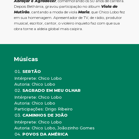
Abraçar e Agradecer
, comemorando os 50 anos de carreira.
Depois Bethânia, gravou participação no álbum
Viola de
Mutirão
, cantando a moda de viola
Maria
, que Chico Lobo fez
em sua homenagem. Apresentador de TV, de rádio, produtor
musical, escritor, cantor, o violeiro inquieto faz com que sua
obra torne a aldeia global mais caipira.
Músicas
SERTÃO
Intérprete: Chico Lobo
Autoria: Chico Lobo
SAGRADO EM MEU OLHAR
Intérprete: Chico Lobo
Autoria: Chico Lobo
Participações: Drigo Ribeiro
CAMINHOS DE JOÃO
Intérprete: Chico Lobo
Autoria: Chico Lobo, Joãozinho Gomes
POVOS DA AMÉRICA