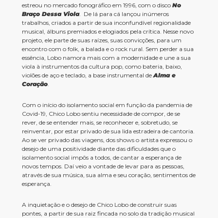
estreou no mercado fonográfico em 1996, com o disco
No
Braço Dessa Viola
. De lá para cá lançou inúmeros
trabalhos, criados a partir de sua inconfundível regionalidade
musical, álbuns premiados e elogiados pela crítica. Nesse novo
projeto, ele parte de suas raízes, suas convicções, para um
encontro com o folk, a balada e o rock rural. Sem perder a sua
essência, Lobo namora mais com a modernidade e une a sua
viola à instrumentos da cultura pop, como bateria, baixo,
violões de aço e teclado, a base instrumental de
Alma e
Coração
.
Com o início do isolamento social em função da pandemia de
Covid-19, Chico Lobo sentiu necessidade de compor, de se
rever, de se entender mais, se reconhecer e, sobretudo, se
reinventar, por estar privado de sua lida estradeira de cantoria.
Ao se ver privado das viagens, dos shows o artista expressou o
desejo de uma positividade diante das dificuldades que o
isolamento social impôs a todos, de cantar a esperança de
novos tempos. Daí veio a vontade de levar para as pessoas,
através de sua música, sua alma e seu coração, sentimentos de
esperança.
A inquietação e o desejo de Chico Lobo de construir suas
pontes, a partir de sua raiz fincada no solo da tradição musical