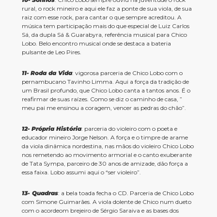
rural, o rock mineiro e aqui ele faz a ponte de sua viola, de sua
raiz com esse rock, para cantar o que sempre acreditou. A
música tem participação mais do que especial de Luiz Carlos
Sá, da dupla Sá & Guarabyra, referência musical para Chico
Lobo. Belo encontro musical onde se destaca a bateria
pulsante de Leo Pires.
11-
Roda da Vida
: vigorosa parceria de Chico Lobo com o
pernambucano Tavinho Limma. Aqui a força da tradição de
um Brasil profundo, que Chico Lobo canta a tantos anos. É o
reafirmar de suas raízes. Como se diz o caminho de casa, ”
meu pai me ensinou a coragem, vencer as pedras do chão”.
12-
Própria História
: parceria do violeiro com o poeta e
educador mineiro Jorge Nelson. A força e o timpre de arame
da viola dinâmica nordestina, nas mãos do violeiro Chico Lobo
nos remetendo ao movimento armorial e o canto exuberante
de Tata Sympa, parceiro de 30 anos de amizade, dão força a
essa faixa. Lobo assumi aqui o “ser violeiro”.
13- Quadras
: a bela toada fecha o CD. Parceria de Chico Lobo
com Simone Guimarães. A viola dolente de Chico num dueto
com o acordeom brejeiro de Sérgio Saraiva e as bases dos