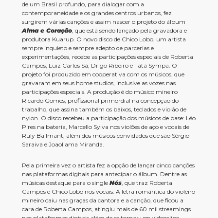
de um Brasil profundo, para dialogar com a
contemporaneidade e os grandes centros urbanos, fez
surgirem várias canções e assim nascer o projeto do álbum
Alma e Coração
, que está sendo lançado pela gravadora e
produtora Kuarup. O novo disco de Chico Lobo, um artista
sempre inquieto e sempre adepto de parcerias e
experimentações, recebe as participações especiais de Roberta
Campos, Luiz Carlos Sá, Drigo Ribeiro e Tatá Sympa. O
projeto foi produzido em cooperativa com os músicos, que
gravaram em seus home studios, inclusive as vozes nas
participações especiais. A produção é do músico mineiro
Ricardo Gomes, profissional primordial na concepção do
trabalho, que assina também os baixos, teclados e violão de
nylon. O disco recebeu a participação dos músicos de base: Léo
Pires na bateria, Marcello Sylva nos violões de aço e vocais de
Ruly Ballmant, além dos músicos convidados que são Sérgio
Saraiva e Joaollama Miranda.
Pela primeira vez o artista fez a opção de lançar cinco canções
nas plataformas digitais para antecipar o álbum. Dentre as
músicas destaque para o single
Nós
, que traz Roberta
Campos e Chico Lobo nos vocais. A letra romântica do violeiro
mineiro caiu nas graças da cantora e a canção, que ficou a
cara de Roberta Campos, atingiu mais de 60 mil streamings
nas plataformas digitais além de se tornar um videoclipe,