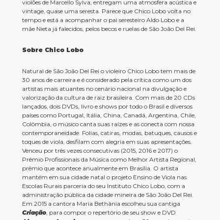
violões de Marcello Sylva, entregam uma atmosfera acústica e
vintage, quase uma seresta. Parece que Chico Lobo volta no
tempo e está a acompanhar o pai seresteiro Aldo Lobo e a
mãe Nieta já falecidos, pelos becos e ruelas de São João Del Rei.
Sobre Chico Lobo
Natural de São João Del Rei o violeiro Chico Lobo tem mais de
30 anos de carreira e é considerado pela crítica como um dos
artistas mais atuantes no cenário nacional na divulgação e
valorização da cultura de raiz brasileira. Com mais de 20 CDs
lançados, dois DVDs, livro e shows por todo o Brasil e diversos
países como Portugal, Itália, China, Canadá, Argentina, Chile,
Colômbia, o músico canta suas raízes e as conecta com nossa
contemporaneidade. Folias, catiras, modas, batuques, causos e
toques de viola, desfilam com alegria em suas apresentações.
Venceu por três vezes consecutivas (2015, 2016 e 2017) o
Prêmio Profissionais da Música como Melhor Artista Regional,
prêmio que acontece anualmente em Brasília. O artista
mantém em sua cidade natal o projeto Ensino de Viola nas
Escolas Rurais parceria do seu Instituto Chico Lobo, com a
administração pública da cidade mineira de São João Del Rei.
Em 2015 a cantora Maria Bethânia escolheu sua cantiga
Criação
, para compor o repertório de seu show e DVD