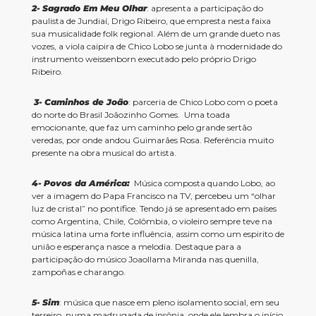
2-
Sagrado Em Meu Olhar
: apresenta a participação do
paulista de Jundiaí, Drigo Ribeiro, que empresta nesta faixa
sua musicalidade folk regional. Além de um grande dueto nas
vozes, a viola caipira de Chico Lobo se junta à modernidade do
instrumento weissenborn executado pelo próprio Drigo
Ribeiro.
3-
Caminhos de João
: parceria de Chico Lobo com o poeta
do norte do Brasil Joãozinho Gomes. Uma toada
emocionante, que faz um caminho pelo grande sertão
veredas, por onde andou Guimarães Rosa. Referência muito
presente na obra musical do artista.
4-
Povos da América:
Música composta quando Lobo, ao
ver a imagem do Papa Francisco na TV, percebeu um “olhar
luz de cristal” no pontífice. Tendo já se apresentado em países
como Argentina, Chile, Colômbia, o violeiro sempre teve na
música latina uma forte influência, assim como um espirito de
união e esperança nasce a melodia. Destaque para a
participação do músico Joaollama Miranda nas quenilla,
zampoñas e charango.
5-
Sim
: música que nasce em pleno isolamento social, em seu
terreiro, numa madrugada de insônia, onde ele lembra o início