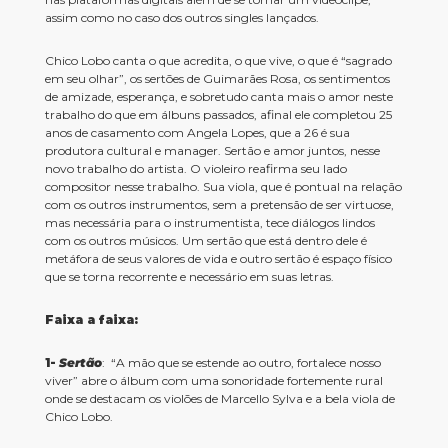
assim como no caso dos outros singles lançados.
Chico Lobo canta o que acredita, o que vive, o que é “sagrado
em seu olhar”, os sertões de Guimarães Rosa, os sentimentos
de amizade, esperança, e sobretudo canta mais o amor neste
trabalho do que em álbuns passados, afinal ele completou 25
anos de casamento com Angela Lopes, que a 26 é sua
produtora cultural e manager. Sertão e amor juntos, nesse
novo trabalho do artista. O violeiro reafirma seu lado
compositor nesse trabalho. Sua viola, que é pontual na relação
com os outros instrumentos, sem a pretensão de ser virtuose,
mas necessária para o instrumentista, tece diálogos lindos
com os outros músicos. Um sertão que está dentro dele é
metáfora de seus valores de vida e outro sertão é espaço físico
que se torna recorrente e necessário em suas letras.
Faixa a faixa:
1-
Sertão
: “A mão que se estende ao outro, fortalece nosso
viver” abre o álbum com uma sonoridade fortemente rural
onde se destacam os violões de Marcello Sylva e a bela viola de
Chico Lobo.