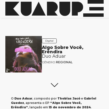
Digital
Algo Sobre Você,
Erêndira
Duo Aduar
GÊNERO:
REGIONAL
O
Duo Aduar
, composto por
Thobias Jacó
e
Gabriel
Guedez
, apresenta o EP
“Algo Sobre Você,
Erêndira”
, lançado em
15 de novembro de 2024
.