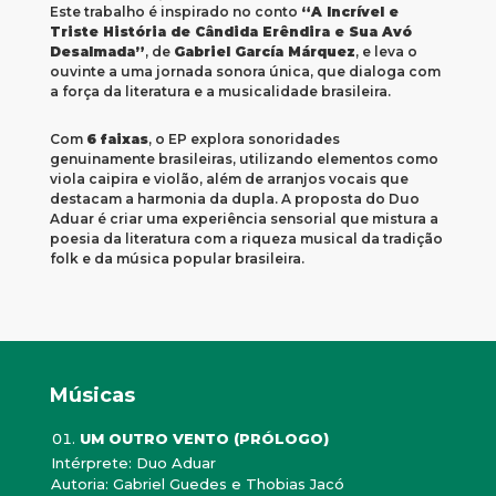
Este trabalho é inspirado no conto
“A Incrível e
Triste História de Cândida Erêndira e Sua Avó
Desalmada”
, de
Gabriel García Márquez
, e leva o
ouvinte a uma jornada sonora única, que dialoga com
a força da literatura e a musicalidade brasileira.
Com
6 faixas
, o EP explora sonoridades
genuinamente brasileiras, utilizando elementos como
viola caipira e violão, além de arranjos vocais que
destacam a harmonia da dupla. A proposta do Duo
Aduar é criar uma experiência sensorial que mistura a
poesia da literatura com a riqueza musical da tradição
folk e da música popular brasileira.
Músicas
UM OUTRO VENTO (PRÓLOGO)
Intérprete: Duo Aduar
Autoria: Gabriel Guedes e Thobias Jacó