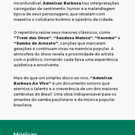
inconfundível,
Adoniran Barbosa
traz interpretações
carregadas de sentimento, humor e a malandragem
típica de seus personagens, que retratam com
maestria o cotidiano boêmio e operário da cidade.
O repertório reúne seus maiores clássicos, como
“Trem das Onze”
,
“Saudosa Maloca”
,
“Iracema”
e
“Samba do Arnesto”
, canções que marcaram
gerações e continuam vivas na memória popular. A
atmosfera do show revela a proximidade do artista
com o público, tornando cada faixa uma experiência
autêntica e envolvente.
Mais do que um simples disco ao vivo,
“Adoniran
Barbosa Ao Vivo”
é um documento sonoro que
eterniza o talento e a irreverência de um dos maiores
sambistas do Brasil. Uma obra indispensável para os
amantes do samba paulistano e da música popular
brasileira.
Músicas