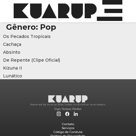
Gênero:
Pop
Os Pecados Tropicais
Cachaça
Absinto
De Repente (Clipe Oficial)
Kizuna II
Lunático
Powered by Kuarup 2024.
Todos os direitos reservados.
Siga Nossas Redes
Contato
Serviços
Código de Conduta
Política de Privacidade