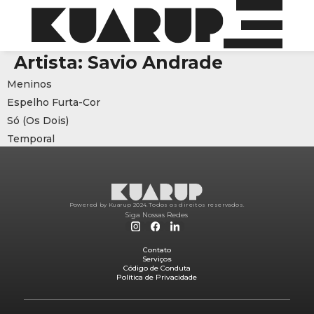
Artista:
Savio Andrade
Meninos
Espelho Furta-Cor
Só (Os Dois)
Temporal
Powered by Kuarup 2024.
Todos os direitos reservados.
Siga Nossas Redes
Contato
Serviços
Código de Conduta
Política de Privacidade