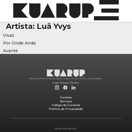
Artista:
Luã Yvys
Vivaz
Por Onde Anda
Avante
Powered by Kuarup 2024.
Todos os direitos reservados.
Siga Nossas Redes
Contato
Serviços
Código de Conduta
Política de Privacidade
Desenvolvido por: